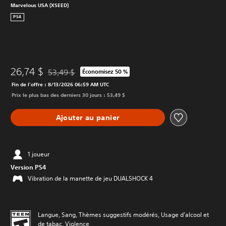
Marvelous USA (XSEED)
PS4
26,74 $
53,49 $
Économisez 50 %
Remise par rapport au prix d'origine de 53,49 $
Fin de l’offre : 8/13/2026 06:59 AM UTC
Prix le plus bas des derniers 30 jours : 53,49 $
Ajouter au panier
1 joueur
Version PS4
Vibration de la manette de jeu DUALSHOCK 4
Langue, Sang, Thèmes suggestifs modérés, Usage d’alcool et
de tabac, Violence