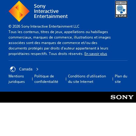
© 2026 Sony Interactive Entertainment LLC
Tous les contenus, titres de jeux, appellations ou habillages
commerciaux, marques de commerce, illustrations et images
associées sont des marques de commerce et/ou des
documents protégés par droits d'auteur appartenant à leurs
propriétaires respectifs. Tous droits réservés.
En savoir plus
Canada
Mentions
Politique de
Conditions d'utilisation
Plan du
juridiques
confidentialité
du site Internet
site