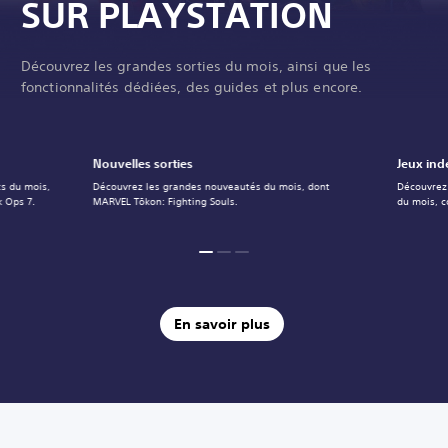
SUR PLAYSTATION
Découvrez les grandes sorties du mois, ainsi que les
fonctionnalités dédiées, des guides et plus encore.
Nouvelles sorties
Jeux ind
s du mois,
Découvrez les grandes nouveautés du mois, dont
Découvrez 
k Ops 7.
MARVEL Tōkon: Fighting Souls.
du mois, 
En savoir plus