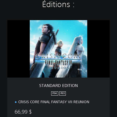
Éditions :
S
T
A
N
D
A
R
D
E
D
I
T
I
STANDARD EDITION
O
N
PS4
PS5
CRISIS CORE FINAL FANTASY VII REUNION
66,99 $