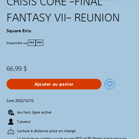
CRISIS CORE –FINAL
FANTASY VII– REUNION
Square Enix
Disponible sur
PS4
PS5
66,99 $
Ajouter au panier
Sorti 2022/12/13
Jeu hors ligne activé
1 joueur
Lecture à distance prise en charge
La lecture en continu sur le nuage PS5 et PS Portal n’est prise en