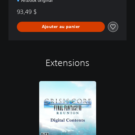
Artbook original
N
93,49 $
Ajouter au panier
Extensions
PS4