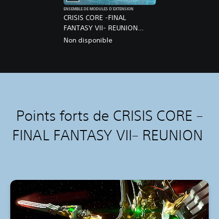
ENSEMBLE DE MODULES D'EXTENSION
CRISIS CORE -FINAL
FANTASY VII- REUNION
DIGITAL DELUXE UPGRADE
Non disponible
Points forts de CRISIS CORE –
FINAL FANTASY VII– REUNION