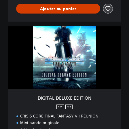
Ajouter au panier
D
I
G
I
T
A
L
D
E
L
U
X
E
DIGITAL DELUXE EDITION
E
D
PS4
PS5
I
CRISIS CORE FINAL FANTASY VII REUNION
T
I
Mini bande originale
O