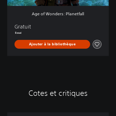
r
t
s
i
:
o
Age of Wonders: Planetfall
P
n
l
a
Gratuit
n
Essai
e
t
Ajouter à la bibliothèque
f
a
l
l
Cotes et critiques