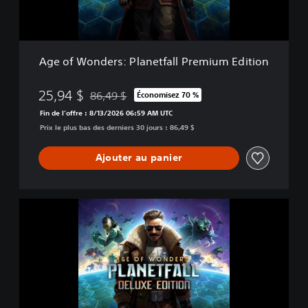
e
r
s
:
Age of Wonders: Planetfall Premium Edition
P
l
a
25,94 $
86,49 $
Économisez 70 %
Remise par rapport au prix d'origine de 86,49 $
n
Fin de l’offre : 8/13/2026 06:59 AM UTC
e
Prix le plus bas des derniers 30 jours : 86,49 $
t
f
a
Ajouter au panier
l
l
P
A
r
g
e
e
m
o
i
f
u
W
m
o
E
n
d