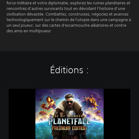
force militaire et votre diplomatie, explorez les ruines planétaires et
rencontrez d’autres survivants tout en dévoilant l’histoire d’une
civilisation dévastée. Combattez, construisez, négociez et avancez
technologiquement sur le chemin de l'utopie dans une campagne à
un seul joueur, sur des cartes d'escarmouche aléatoires et contre
des amis en multijoueur.
Éditions :
A
g
e
o
f
W
o
n
d