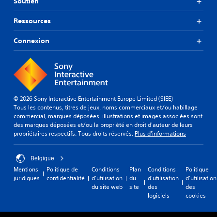
Soutien
Ressources
Connexion
© 2026 Sony Interactive Entertainment Europe Limited (SIEE)
Tous les contenus, titres de jeux, noms commerciaux et/ou habillage
commercial, marques déposées, illustrations et images associées sont
des marques déposées et/ou la propriété en droit d'auteur de leurs
propriétaires respectifs. Tous droits réservés.
Plus d'informations
Belgique
Mentions
Politique de
Conditions
Plan
Conditions
Politique
juridiques
confidentialité
d'utilisation
du
d'utilisation
d'utilisation
du site web
site
des
des
logiciels
cookies