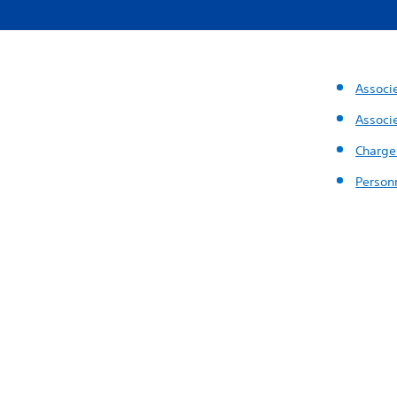
Associ
Associ
Charge
Person