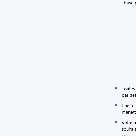
base p
Toutes
par dé
Une foi
manett
Votre m
souhait
ci.