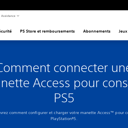
Assistance
curité
PS Store et remboursements
Abonnements
Jeux
Comment connecter un
nette Access pour cons
PS5
vrez comment configurer et charger votre manette Access™ pour c
PlayStation®5.