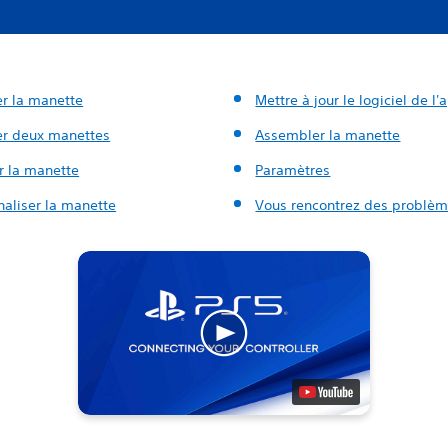
er la manette
Mettre à jour le logiciel de l'
er deux manettes
Assembler la manette
r la manette
Paramètres
naliser la manette
Vous rencontrez des problèm