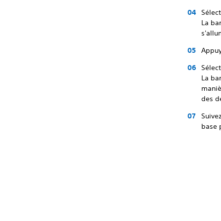
Sélect
La bar
s'allu
Appuy
Sélect
La bar
manièr
des d
Suivez
base p