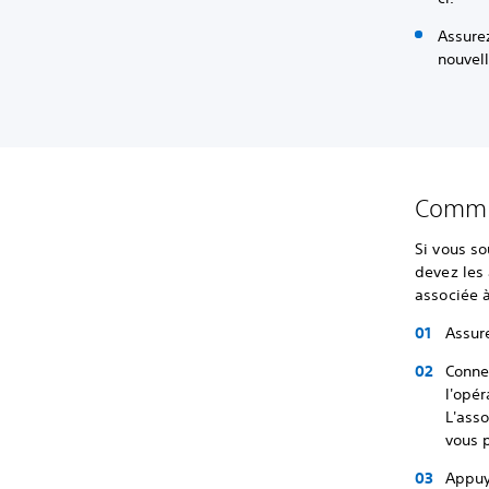
Assurez
nouvell
Commen
Si vous so
devez les 
associée 
Assur
Conne
l'opé
L'asso
vous 
Appuy