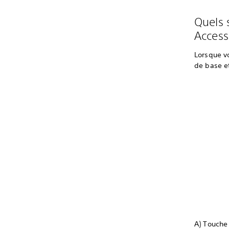
Quels 
Access
Lorsque vo
de base et
A) Touche