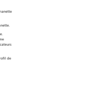
 manette
anette.
e.
ême
icateurs
rofil de