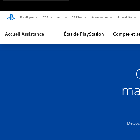
Boutique
PS5
Jeux
PS Plus
Accessoires
Actualités
Accueil Assistance
État de PlayStation
Compte et sé
ma
Décou