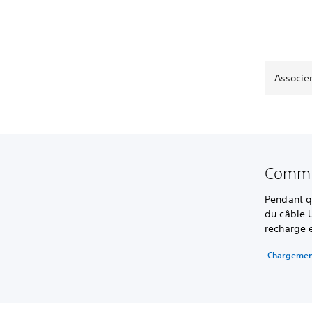
Associe
Comme
Pendant qu
du câble 
recharge 
Chargemen