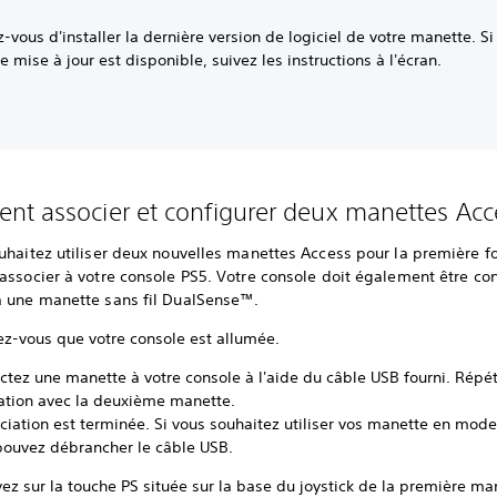
-vous d'installer la dernière version de logiciel de votre manette. Si
e mise à jour est disponible, suivez les instructions à l'écran.
t associer et configurer deux manettes Ac
uhaitez utiliser deux nouvelles manettes Access pour la première fo
associer à votre console PS5. Votre console doit également être con
à une manette sans fil DualSense™.
ez-vous que votre console est allumée.
ctez une manette à votre console à l'aide du câble USB fourni. Répé
ration avec la deuxième manette.
ciation est terminée. Si vous souhaitez utiliser vos manette en mode 
pouvez débrancher le câble USB.
ez sur la touche PS située sur la base du joystick de la première ma