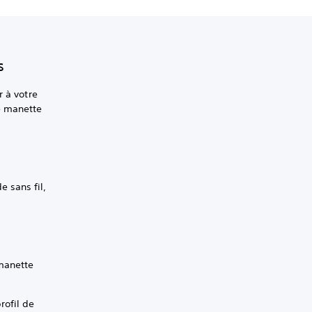
s
r à votre
e manette
e sans fil,
 manette
rofil de