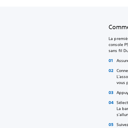
Commen
La premièr
console P
sans fil 
Assur
Connec
L'asso
vous 
Appuye
Sélect
La bar
s'all
Suivez