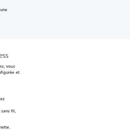
 une
cess
is, vous
figurée et
tez
sans fil,
nette.