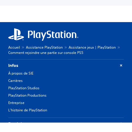
Accueil
Assistance PlayStation
Assistance jeux | PlayStation
Comment rejoindre une partie sur console PS5
Infos
À propos de SIE
Carrières
PlayStation Studios
PlayStation Productions
Entreprise
L'histoire de PlayStation
Produits