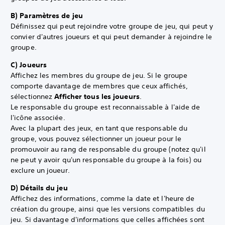
B) Paramètres de jeu
Définissez qui peut rejoindre votre groupe de jeu, qui peut y
convier d'autres joueurs et qui peut demander à rejoindre le
groupe.
C) Joueurs
Affichez les membres du groupe de jeu. Si le groupe
comporte davantage de membres que ceux affichés,
sélectionnez
Afficher tous les joueurs
.
Le responsable du groupe est reconnaissable à l'aide de
l'icône associée.
Avec la plupart des jeux, en tant que responsable du
groupe, vous pouvez sélectionner un joueur pour le
promouvoir au rang de responsable du groupe (notez qu'il
ne peut y avoir qu'un responsable du groupe à la fois) ou
exclure un joueur.
D) Détails du jeu
Affichez des informations, comme la date et l'heure de
création du groupe, ainsi que les versions compatibles du
jeu. Si davantage d'informations que celles affichées sont