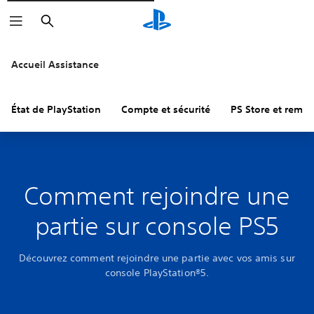
Rechercher
Accueil Assistance
État de PlayStation
Compte et sécurité
PS Store et remb
Comment rejoindre une
partie sur console PS5
Découvrez comment rejoindre une partie avec vos amis sur
console PlayStation®5.