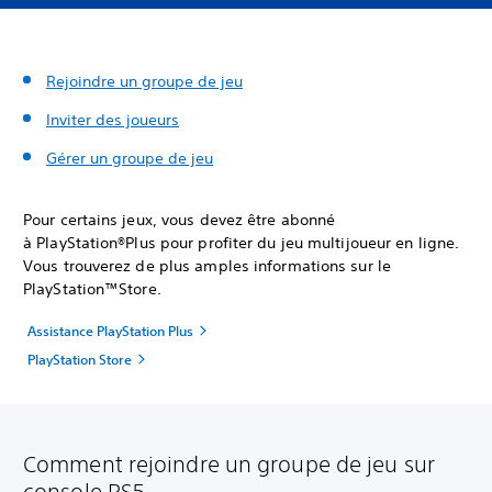
Rejoindre un groupe de jeu
Inviter des joueurs
Gérer un groupe de jeu
Pour certains jeux, vous devez être abonné
à PlayStation®Plus pour profiter du jeu multijoueur en ligne.
Vous trouverez de plus amples informations sur le
PlayStation™Store.
Assistance PlayStation Plus
PlayStation Store
Comment rejoindre un groupe de jeu sur
console PS5