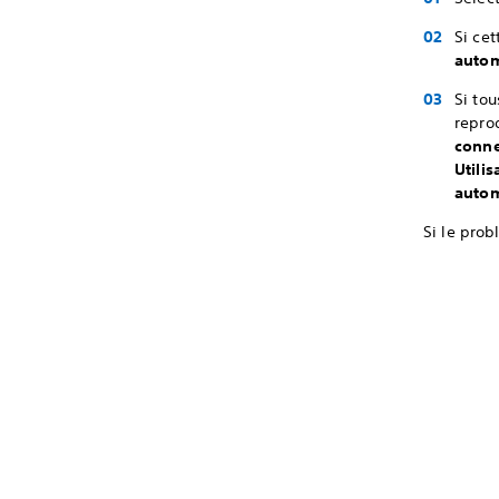
Si cet
auto
Si to
repro
conne
Utili
autom
Si le prob