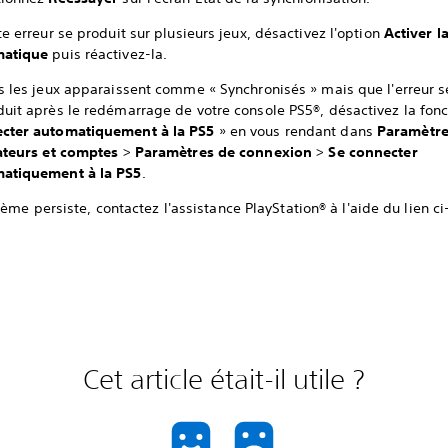
te erreur se produit sur plusieurs jeux, désactivez l'option
Activer l
matique
puis réactivez-la.
us les jeux apparaissent comme « Synchronisés » mais que l'erreur s
duit après le redémarrage de votre console PS5®, désactivez la fon
cter automatiquement à la PS5
» en vous rendant dans
Paramètr
sateurs et comptes
>
Paramètres de connexion
>
Se connecter
atiquement à la PS5
.
lème persiste, contactez l'assistance PlayStation® à l'aide du lien c
Cet article était-il utile ?