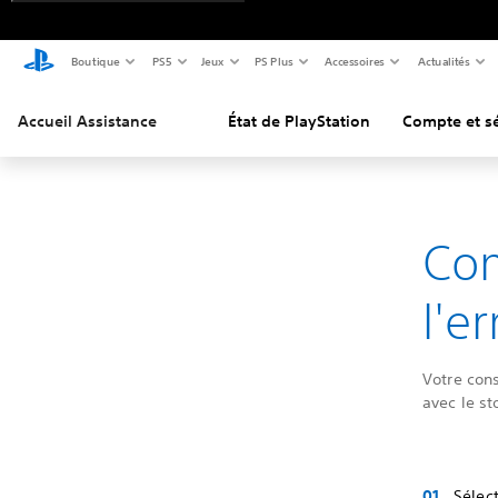
Boutique
PS5
Jeux
PS Plus
Accessoires
Actualités
Accueil Assistance
État de PlayStation
Compte et sé
Co
l'e
Votre con
avec le st
Sélec