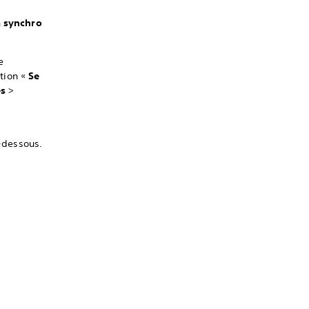
a synchro
e
ction «
Se
es
>
i-dessous.