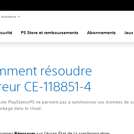
Assistance
curité
PS Store et remboursements
Abonnements
Jeux
mment résoudre
rreur CE-118851-4
sole PlayStation®5 ne parvient pas à synchroniser vos données de 
ockage dans le cloud.
tionnez
Réessayer
sur l'écran État de la synchronisation.