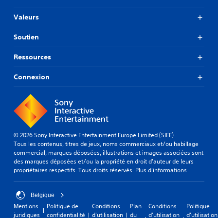
Valeurs
Soutien
Ressources
Connexion
© 2026 Sony Interactive Entertainment Europe Limited (SIEE)
Tous les contenus, titres de jeux, noms commerciaux et/ou habillage
commercial, marques déposées, illustrations et images associées sont
des marques déposées et/ou la propriété en droit d'auteur de leurs
propriétaires respectifs. Tous droits réservés.
Plus d'informations
Belgique
Mentions
Politique de
Conditions
Plan
Conditions
Politique
juridiques
confidentialité
d'utilisation
du
d'utilisation
d'utilisation