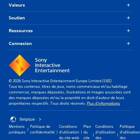
Valeurs
Soutien
Ressources
Connexion
© 2026 Sony Interactive Entertainment Europe Limited (SIEE)
Tous les contenus, titres de jeux, noms commerciaux et/ou habillage
commercial, marques déposées, illustrations et images associées sont
des marques déposées et/ou la propriété en droit d'auteur de leurs
propriétaires respectifs. Tous droits réservés.
Plus d'informations
Belgique
Mentions
Politique de
Conditions
Plan
Conditions
Politique
juridiques
confidentialité
d'utilisation
du
d'utilisation
d'utilisation
du site web
site
des
des