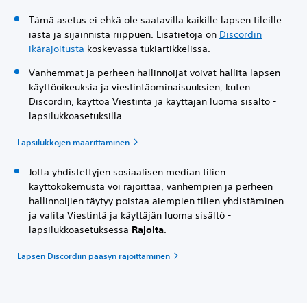
Tämä asetus ei ehkä ole saatavilla kaikille lapsen tileille
iästä ja sijainnista riippuen. Lisätietoja on
Discordin
ikärajoitusta
koskevassa tukiartikkelissa.
Vanhemmat ja perheen hallinnoijat voivat hallita lapsen
käyttöoikeuksia ja viestintäominaisuuksien, kuten
Discordin, käyttöä Viestintä ja käyttäjän luoma sisältö -
lapsilukkoasetuksilla.
Lapsilukkojen määrittäminen
Jotta yhdistettyjen sosiaalisen median tilien
käyttökokemusta voi rajoittaa, vanhempien ja perheen
hallinnoijien täytyy poistaa aiempien tilien yhdistäminen
ja valita Viestintä ja käyttäjän luoma sisältö -
lapsilukkoasetuksessa
Rajoita
.
Lapsen Discordiin pääsyn rajoittaminen