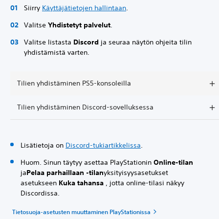
Siirry
Käyttäjätietojen hallintaan
.
Valitse
Yhdistetyt palvelut
.
Valitse listasta
Discord
ja seuraa näytön ohjeita tilin
yhdistämistä varten.
Tilien yhdistäminen PS5-konsoleilla
Tilien yhdistäminen Discord-sovelluksessa
Lisätietoja on
Discord-tukiartikkelissa
.
Huom. Sinun täytyy asettaa PlayStationin
Online-tilan
ja
Pelaa parhaillaan -tilan
yksityisyysasetukset
asetukseen
Kuka tahansa
, jotta online-tilasi näkyy
Discordissa.
Tietosuoja-asetusten muuttaminen PlayStationissa