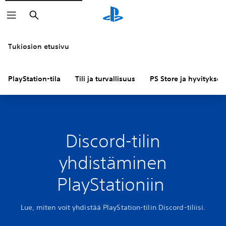
Haku
Tukiosion etusivu
PlayStation-tila
Tili ja turvallisuus
PS Store ja hyvitykset
Discord-tilin
yhdistäminen
PlayStationiin
Lue, miten voit yhdistää PlayStation-tilin Discord-tiliisi.