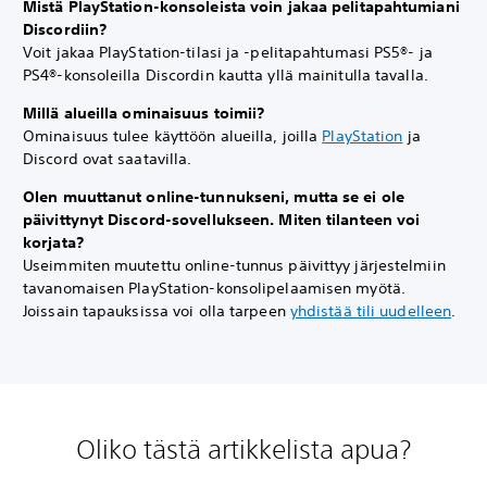
Mistä PlayStation-konsoleista voin jakaa pelitapahtumiani
Discordiin?
Voit jakaa PlayStation-tilasi ja -pelitapahtumasi PS5®- ja
PS4®-konsoleilla Discordin kautta yllä mainitulla tavalla.
Millä alueilla ominaisuus toimii?
Ominaisuus tulee käyttöön alueilla, joilla
PlayStation
ja
Discord ovat saatavilla.
Olen muuttanut online-tunnukseni, mutta se ei ole
päivittynyt Discord-sovellukseen. Miten tilanteen voi
korjata?
Useimmiten muutettu online-tunnus päivittyy järjestelmiin
tavanomaisen PlayStation-konsolipelaamisen myötä.
Joissain tapauksissa voi olla tarpeen
yhdistää tili uudelleen
.
Oliko tästä artikkelista apua?