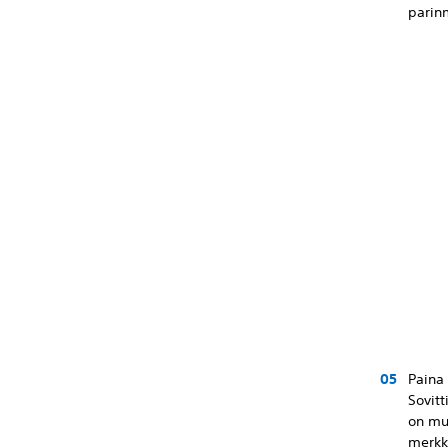
parin
Paina
Sovitt
on mu
merkk