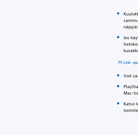
Kuulokk
sammuv
näppäi
Jos käy
tietoko
kuvakk
PS Link -aju
Voit s
PlaySta
Mac-ti
Katso l
toimite