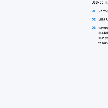
USB-äänilä
Varmis
Liitä 
Käynn
Kuulok
Kun y
tasais