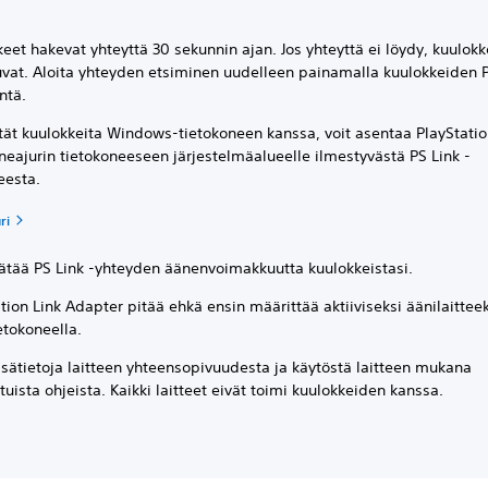
eet hakevat yhteyttä 30 sekunnin ajan. Jos yhteyttä ei löydy, kuulokk
at. Aloita yhteyden etsiminen uudelleen painamalla kuulokkeiden P
ntä.
tät kuulokkeita Windows-tietokoneen kanssa, voit asentaa PlayStatio
neajurin tietokoneeseen järjestelmäalueelle ilmestyvästä PS Link -
eesta.
ri
äätää PS Link -yhteyden äänenvoimakkuutta kuulokkeistasi.
tion Link Adapter pitää ehkä ensin määrittää aktiiviseksi äänilaitteek
etokoneella.
isätietoja laitteen yhteensopivuudesta ja käytöstä laitteen mukana
tuista ohjeista. Kaikki laitteet eivät toimi kuulokkeiden kanssa.