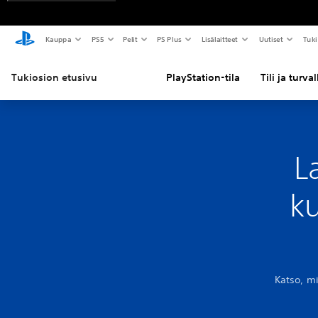
Kauppa
PS5
Pelit
PS Plus
Lisälaitteet
Uutiset
Tuki
Tukiosion etusivu
PlayStation-tila
Tili ja turva
L
k
Katso, m