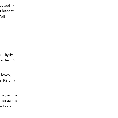
luetooth-
 hitaasti
oit
ei löydy,
keiden PS
 löydy,
n PS Link
ina, mutta
staa ääntä
nintään