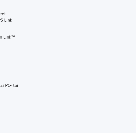
eet
S Link -
n Link™ -
si PC- tai