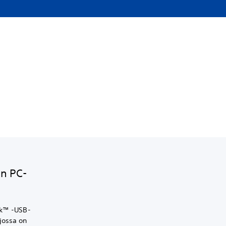
en PC-
nk™ -USB-
jossa on