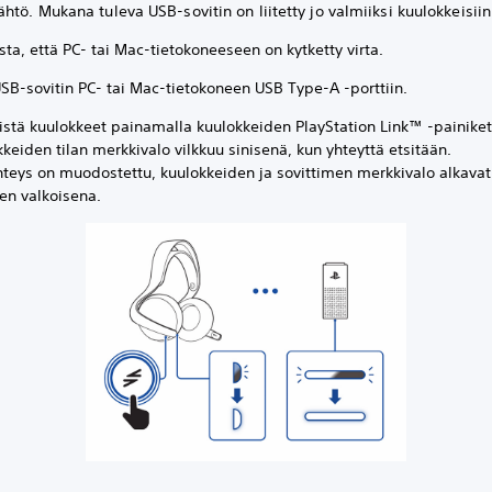
htö. Mukana tuleva USB-sovitin on liitetty jo valmiiksi kuulokkeisii
ta, että PC- tai Mac-tietokoneeseen on kytketty virta.
USB-sovitin PC- tai Mac-tietokoneen USB Type-A -porttiin.
istä kuulokkeet painamalla kuulokkeiden PlayStation Link™ -painiket
keiden tilan merkkivalo vilkkuu sinisenä, kun yhteyttä etsitään.
hteys on muodostettu, kuulokkeiden ja sovittimen merkkivalo alkavat
en valkoisena.