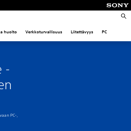
Haku
 ja huolto
Verkkoturvallisuus
Liitettävyys
PC
 -
en
vaan PC-,