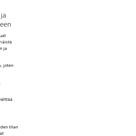
 ja
meen
uat
mäistä
n ja
n, joten
.
välttää
den tilan
at