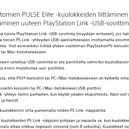
tomien PULSE Elite -kuulokkeiden liittäminen
äminen uuteen PlayStation Link -USB-sovitti
ää toista PlayStation Link -USB-sovitinta (myydään erikseen), jos hal
 toisen PS Link -yhteyden USB-äänilaitteeseen irrottamatta ensim
nta. Voit esimerkiksi liittää yhden sovittimen PlayStation®5-konsolii
- tai Mac-tietokoneeseen.
kseen ostettua USB-sovitinta ei ole pariliitetty valmiiksi kuulokkeisii
yy ensin muodostaa uusi pariliitos.
ta, että PS5®-konsoliin tai PC-/Mac-tietokoneeseen on kytketty virta
sovitin konsolin tai PC-/Mac-tietokoneen USB-porttiin.
k -yhteys toimii parhaiten, kun käytät jotakin etuporteista. Näin voit 
 ja häiriöt.
kuulokkeisiin virta painamalla niiden PS Link -näppäintä.
 kuulokkeiden PS Link -näppäin pohjaan ja vapauta se, kun kuulokkei
valo alkaa vilkkua nopeasti sinisenä (noin 8 sekuntia). Kuulokkeet ov