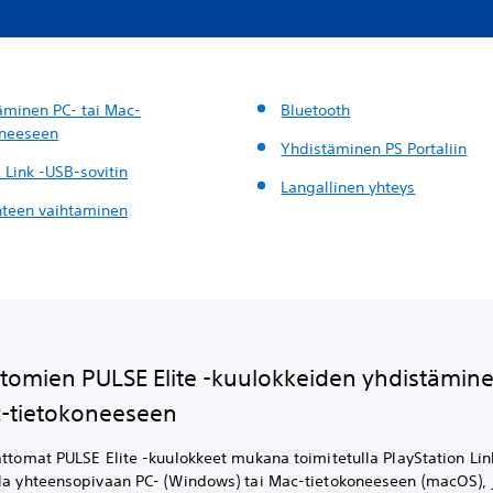
äminen PC- tai Mac-
Bluetooth
oneeseen
Yhdistäminen PS Portaliin
 Link -USB-sovitin
Langallinen yhteys
hteen vaihtaminen
tomien PULSE Elite -kuulokkeiden yhdistämin
c-tietokoneeseen
attomat PULSE Elite -kuulokkeet mukana toimitetulla PlayStation Li
lla yhteensopivaan PC- (Windows) tai Mac-tietokoneeseen (macOS), 