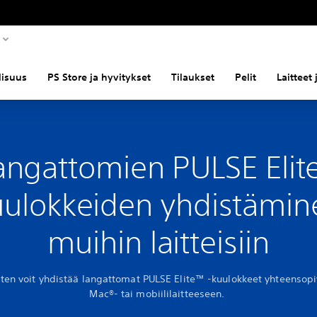
llisuus
PS Store ja hyvitykset
Tilaukset
Pelit
Laitteet
angattomien PULSE Elite
uulokkeiden yhdistämin
muihin laitteisiin
iten voit yhdistää langattomat PULSE Elite™ -kuulokkeet yhteensopi
Mac®- tai mobiililaitteeseen.