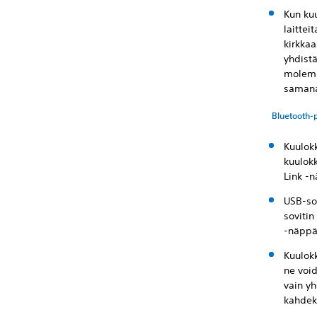
Kun kuu
laittei
kirkka
yhdistä
molemmi
samana
Bluetooth-
Kuulokk
kuulok
Link -n
USB-sov
soviti
-näppä
Kuulokk
ne void
vain y
kahdeks