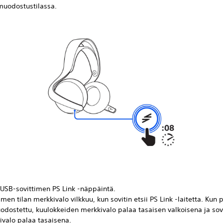
muodostustilassa.
 USB-sovittimen PS Link -näppäintä.
imen tilan merkkivalo vilkkuu, kun sovitin etsii PS Link -laitetta. Kun p
odostettu, kuulokkeiden merkkivalo palaa tasaisen valkoisena ja sov
ivalo palaa tasaisena.