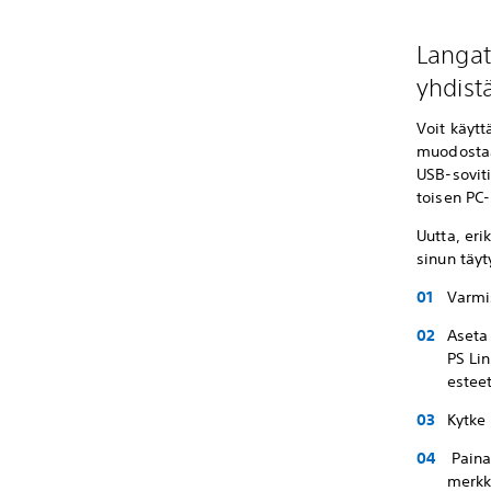
Langat
yhdist
Voit käytt
muodostaa
USB-soviti
toisen PC
Uutta, eri
sinun täyt
Varmis
Aseta 
PS Lin
esteet
Kytke 
Paina
merkki