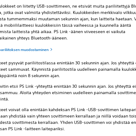
lokkeet on liitetty USB-sovittimeen, ne etsivät muita pariliitettyjä B
ta, jotka ovat valmiita yhdistettäviksi. Kuulokkeiden merkkivalo vilkkuu
asta tummemmaksi muutaman sekunnin ajan, kun laitteita haetaan. V
ä mobiililaitteesi kuulokkeisiin tässä vaiheessa ja kuunnella ääntä
sta laitteista yhtä aikaa. PS Link -äänen viiveeseen ei vaikuta
ikainen yhteys Bluetooth-ääneen.
pariliitoksen muodostaminen
eet pysyvät pariliitostilassa enintään 30 sekunnin ajan. Jos yhteyttä 
keet sammuvat. Käynnistä pariliitostila uudelleen painamalla kuulok
äppäintä noin 8 sekunnin ajan.
itin etsii PS Link -yhteyttä enintään 30 sekunnin ajan. Jos yhteyttä ei
n sammuu. Aloita yhteyden etsiminen uudelleen painamalla sovittime
intä.
eet voivat olla enintään kahdeksan PS Link -USB-sovittimen laitepar
aan yhdistää vain yhteen sovittimeen kerrallaan ja niillä voidaan toi
hdestä sovittimesta kerrallaan. Yhden USB-sovittimen voi yhdistää e
an PS Link -laitteen laitepariksi.