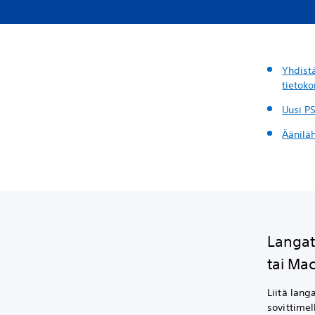
Yhdist
tietok
Uusi PS
Äänilä
Langat
tai Ma
Liitä lang
sovittime