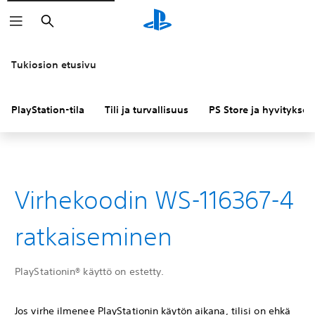
Haku
Tukiosion etusivu
PlayStation-tila
Tili ja turvallisuus
PS Store ja hyvitykset
Virhekoodin WS-116367-4
ratkaiseminen
PlayStationin® käyttö on estetty.
Jos virhe ilmenee PlayStationin käytön aikana, tilisi on ehkä