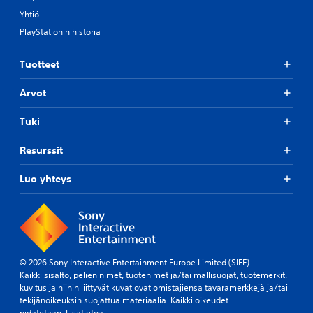
Yhtiö
PlayStationin historia
Tuotteet
Arvot
Tuki
Resurssit
Luo yhteys
© 2026 Sony Interactive Entertainment Europe Limited (SIEE)
Kaikki sisältö, pelien nimet, tuotenimet ja/tai mallisuojat, tuotemerkit,
kuvitus ja niihin liittyvät kuvat ovat omistajiensa tavaramerkkejä ja/tai
tekijänoikeuksin suojattua materiaalia. Kaikki oikeudet
pidätetään.
Lisätietoa