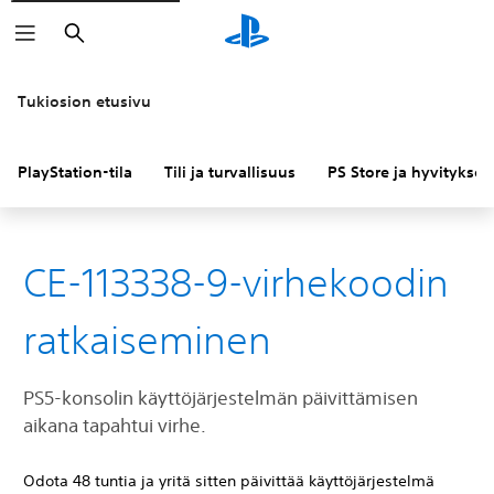
Haku
Tukiosion etusivu
PlayStation-tila
Tili ja turvallisuus
PS Store ja hyvitykset
CE-113338-9-virhekoodin
ratkaiseminen
PS5-konsolin käyttöjärjestelmän päivittämisen
aikana tapahtui virhe.
Odota 48 tuntia ja yritä sitten päivittää käyttöjärjestelmä