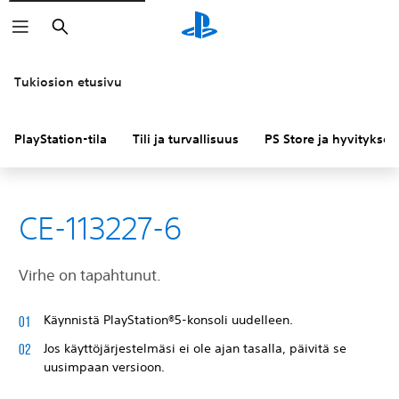
Haku
Tukiosion etusivu
PlayStation-tila
Tili ja turvallisuus
PS Store ja hyvitykset
CE-113227-6
Virhe on tapahtunut.
Käynnistä PlayStation®5-konsoli uudelleen.
Jos käyttöjärjestelmäsi ei ole ajan tasalla, päivitä se
uusimpaan versioon.