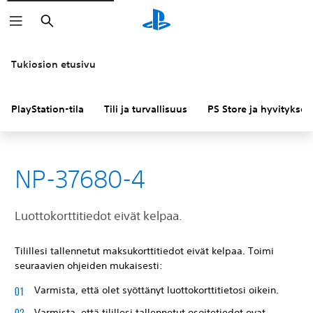
Haku
Tukiosion etusivu
PlayStation-tila
Tili ja turvallisuus
PS Store ja hyvitykset
NP-37680-4
Luottokorttitiedot eivät kelpaa.
Tilillesi tallennetut maksukorttitiedot eivät kelpaa. Toimi
seuraavien ohjeiden mukaisesti:
Varmista, että olet syöttänyt luottokorttitietosi oikein.
Varmista, että tilillesi tallennetut osoitetiedot ovat