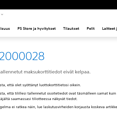
llisuus
PS Store ja hyvitykset
Tilaukset
Pelit
Laitteet
82000028
i tallennetut maksukorttitiedot eivät kelpaa.
ta, että olet syöttänyt luottokorttitietosi oikein.
ta, että tilillesi tallennetut osoitetiedot ovat täsmälleen samat kuin 
jältä saamassasi tiliotteessa näkyvät tiedot.
gelma ei ratkea näin, lue laskutusvirheiden korjausta koskeva artik