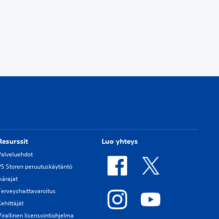
Resurssit
Luo yhteys
Palveluehdot
PS Storen peruutuskäytäntö
Ikärajat
Terveyshaittavaroitus
Kehittäjät
Virallinen lisensointiohjelma