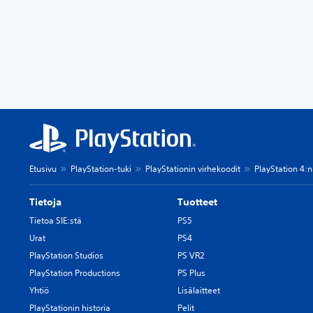
Etusivu
PlayStation-tuki
PlayStationin virhekoodit
PlayStation 4:n
Tietoja
Tuotteet
Tietoa SIE:stä
PS5
Urat
PS4
PlayStation Studios
PS VR2
PlayStation Productions
PS Plus
Yhtiö
Lisälaitteet
PlayStationin historia
Pelit