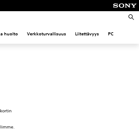
Haku
 ja huolto
Verkkoturvallisuus
Liitettävyys
PC
kortin
kelimme.