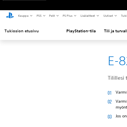
Kauppa
PS5
Pelit
PS Plus
Lisälaitteet
Uutiset
Tuki
Tukiosion etusivu
PlayStation-tila
Tili ja turva
E-
Tililles
Varmis
Varmis
myöntä
Jos on