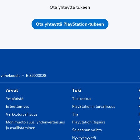
Ota yhteyttä tukeen
Ota yhteyttä PlayStation-tukeen
 virhekoodit
E-82000028
Arvot
Tuki
Ympäristö
Tukikeskus
Esteettömyys
PlayStationin turvallisuus
Verkkoturvallisuus
Tila
Monimuotoisuus, yhdenvertaisuus
PlayStation Repairs
ja osallistaminen
Salasanan vaihto
Hyvityspyyntö