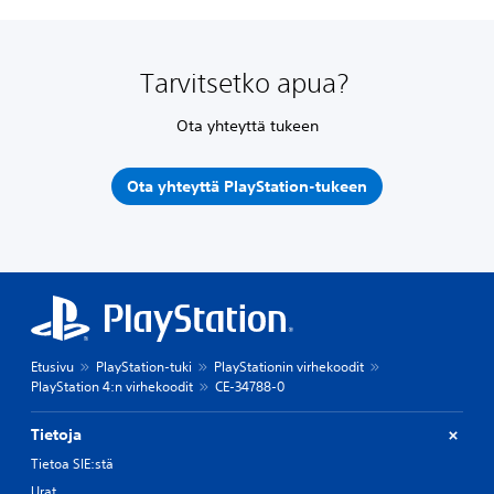
Tarvitsetko apua?
Ota yhteyttä tukeen
Ota yhteyttä PlayStation-tukeen
Etusivu
PlayStation-tuki
PlayStationin virhekoodit
PlayStation 4:n virhekoodit
CE-34788-0
Tietoja
Tietoa SIE:stä
Urat