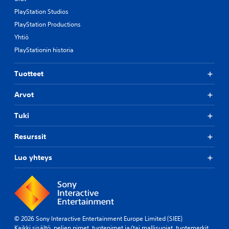
PlayStation Studios
PlayStation Productions
Yhtiö
PlayStationin historia
Tuotteet
Arvot
Tuki
Resurssit
Luo yhteys
© 2026 Sony Interactive Entertainment Europe Limited (SIEE)
Kaikki sisältö, pelien nimet, tuotenimet ja/tai mallisuojat, tuotemerkit,