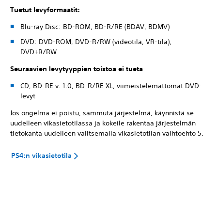
Tuetut levyformaatit:
Blu-ray Disc: BD-ROM, BD-R/RE (BDAV, BDMV)
DVD: DVD-ROM, DVD-R/RW (videotila, VR-tila),
DVD+R/RW
Seuraavien levytyyppien toistoa ei tueta
:
CD, BD-RE v. 1.0, BD-R/RE XL, viimeistelemättömät DVD-
levyt
Jos ongelma ei poistu, sammuta järjestelmä, käynnistä se
uudelleen vikasietotilassa ja kokeile rakentaa järjestelmän
tietokanta uudelleen valitsemalla vikasietotilan vaihtoehto 5.
PS4:n vikasietotila