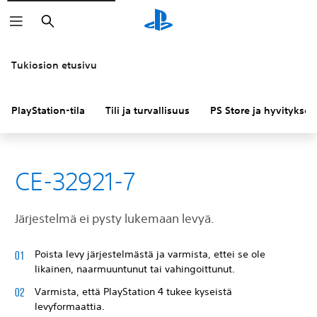
Haku
Tukiosion etusivu
PlayStation-tila
Tili ja turvallisuus
PS Store ja hyvitykset
CE-32921-7
Järjestelmä ei pysty lukemaan levyä.
Poista levy järjestelmästä ja varmista, ettei se ole
likainen, naarmuuntunut tai vahingoittunut.
Varmista, että PlayStation 4 tukee kyseistä
levyformaattia.