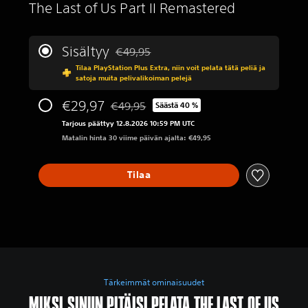
The Last of Us Part II Remastered
Sisältyy
€49,95
Alennettu alkuperäisestä hinnasta €49,95
Tilaa PlayStation Plus Extra, niin voit pelata tätä peliä ja
satoja muita pelivalikoiman pelejä
€29,97
€49,95
Säästä 40 %
Alennettu alkuperäisestä hinnasta €49,95
Tarjous päättyy 12.8.2026 10:59 PM UTC
Matalin hinta 30 viime päivän ajalta: €49,95
Tilaa
Tärkeimmät ominaisuudet
MIKSI SINUN PITÄISI PELATA THE LAST OF US