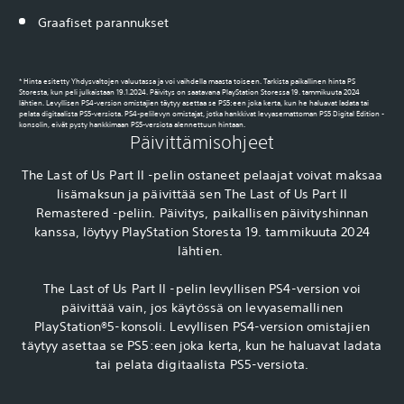
Graafiset parannukset
* Hinta esitetty Yhdysvaltojen valuutassa ja voi vaihdella maasta toiseen. Tarkista paikallinen hinta PS
Storesta, kun peli julkaistaan 19.1.2024. Päivitys on saatavana PlayStation Storessa 19. tammikuuta 2024
lähtien. Levyllisen PS4-version omistajien täytyy asettaa se PS5:een joka kerta, kun he haluavat ladata tai
pelata digitaalista PS5-versiota. PS4-pelilevyn omistajat, jotka hankkivat levyasemattoman PS5 Digital Edition -
konsolin, eivät pysty hankkimaan PS5-versiota alennettuun hintaan.
Päivittämisohjeet
The Last of Us Part II -pelin ostaneet pelaajat voivat maksaa
lisämaksun ja päivittää sen The Last of Us Part II
Remastered -peliin. Päivitys, paikallisen päivityshinnan
kanssa, löytyy PlayStation Storesta 19. tammikuuta 2024
lähtien.
The Last of Us Part II -pelin levyllisen PS4-version voi
päivittää vain, jos käytössä on levyasemallinen
PlayStation®5-konsoli. Levyllisen PS4-version omistajien
täytyy asettaa se PS5:een joka kerta, kun he haluavat ladata
tai pelata digitaalista PS5-versiota.