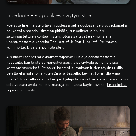
Ei paluuta – Roguelike-selviytymistila
Koe syvällinen taistelu täysin uudessa pelimuodossa! Selviydy jokaisella
pelikerralla mahdollisimman pitkään, kun valitset reitin läpi
satunnaistettujen kohtaamisten, jotka sisältävät eri vihollisia ja
unohtumattomia kohteita The Last of Us Part II -pelistä. Pelimuoto
kulminoituu kiivaisiin pomotaisteluihin.
Ainutlaatuiset pelimuokkaimet tarjoavat uusia ja odottamattomia
haasteita, kun taistelet menestyäksesi, ja selviytyäksesi, erilaisissa
kohtaamistyypeissä. Pelaa eri hahmoilla, mukaan lukien täysin uusilla
pelattavilla hahmoilla kuten Dinalla, Jessellä, Levillä, Tommyllä ynnä
2
muilla
. Jokaisella on omat eri pelityylejä tarjoavat ominaisuutensa, ja voit
edistyessäsi avata heille ulkoasuja pelitilassa käytettäväksi.
Lisää tietoa
Ei paluuta -tilasta
.