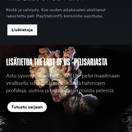
Kestä ja selviydy. Koe uuden aikakauden aloittanut
rakastettu peli PlayStation®5-konsolille uusittuna.
Lisätietoja
LISÄTIETOA THE LAST OF US -PELISARJASTA
Astu syvemmälle The Last of Us -pelin maailmaan
virallisella sivustolla, joka sisältää hahmojen
profiileja, uutisia ja tietoa sarjan muista peleistä.
Tutustu sarjaan