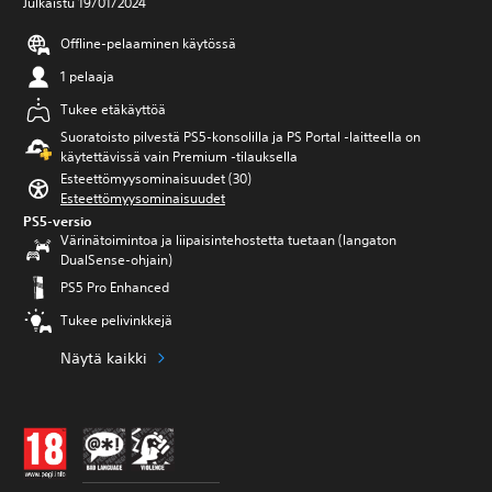
Julkaistu 19/01/2024
Offline-pelaaminen käytössä
1 pelaaja
Tukee etäkäyttöä
Suoratoisto pilvestä PS5-konsolilla ja PS Portal ‑laitteella on
käytettävissä vain Premium ‑tilauksella
Esteettömyysominaisuudet (30)
Esteettömyysominaisuudet
PS5-versio
Värinätoimintoa ja liipaisintehostetta tuetaan (langaton
DualSense-ohjain)
PS5 Pro Enhanced
Tukee pelivinkkejä
Näytä kaikki