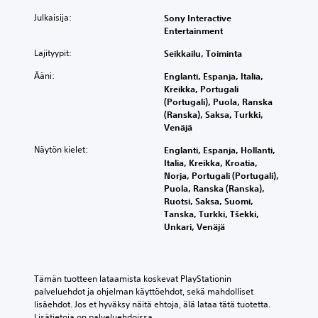
t
ä
t
e
e
y
n
Julkaisija:
Sony Interactive
t
s
t
.
e
Entertainment
a
s
t
n
t
a
ä
Lajityypit:
Seikkailu, Toiminta
v
a
S
m
y
o
i
u
e
s
Ääni:
Englanti, Espanja, Italia,
i
o
o
i
l
Kreikka, Portugali
m
t
d
n
(Portugali), Puola, Ranska
k
a
t
o
.
(Ranska), Saksa, Turkki,
e
k
a
s
Venäjä
k
ä
a
s
u
t
y
S
Näytön kielet:
Englanti, Espanja, Hollanti,
a
u
k
e
ä
Italia, Kreikka, Kroatia,
.
k
s
k
ä
Norja, Portugali (Portugali),
s
i
s
Puola, Ranska (Ranska),
d
i
S
t
Ruotsi, Saksa, Suomi,
t
e
a
t
u
Tanska, Turkki, Tšekki,
i
t
t
ä
u
Unkari, Venäjä
t
t
a
i
r
y
i
ä
n
i
m
s
v
k
k
y
ä
ä
T
Tämän tuotteen lataamista koskevat PlayStationin 
o
k
y
s
e
palveluehdot ja ohjelman käyttöehdot, sekä mahdolliset 
k
i
t
k
a
lisäehdot. Jos et hyväksy näitä ehtoja, älä lataa tätä tuotetta. 
s
o
t
s
Lisätietoja on palveluehdoissa.