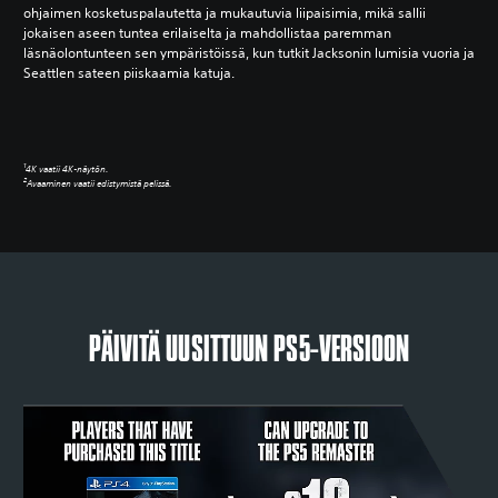
ohjaimen kosketuspalautetta ja mukautuvia liipaisimia, mikä sallii
jokaisen aseen tuntea erilaiselta ja mahdollistaa paremman
läsnäolontunteen sen ympäristöissä, kun tutkit Jacksonin lumisia vuoria ja
Seattlen sateen piiskaamia katuja.
1
4K vaatii 4K-näytön.
2
Avaaminen vaatii edistymistä pelissä.
PÄIVITÄ UUSITTUUN PS5-VERSIOON