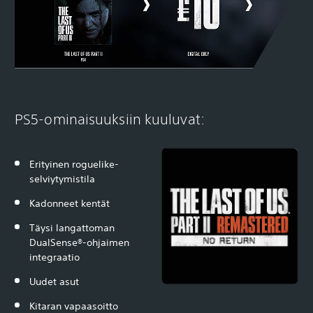
PS5-ominaisuuksiin kuuluvat:
Erityinen roguelike-
selviytymistila
Kadonneet kentät
Täysi langattoman
DualSense®-ohjaimen
integraatio
Uudet asut
Kitaran vapaasoitto