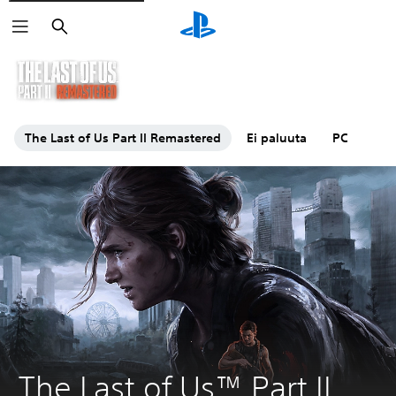
Haku
The Last of Us Part II Remastered
Ei paluuta
PC
The Last of Us™ Part II