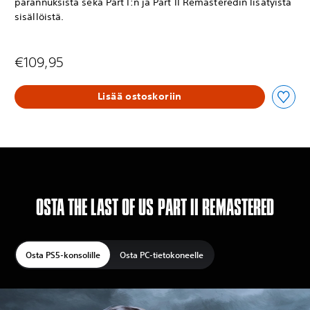
parannuksista sekä Part I:n ja Part II Remasteredin lisätyistä
sisällöistä.
€109,95
Lisää ostoskoriin
OSTA THE LAST OF US PART II REMASTERED
Osta PS5-konsolille
Osta PC-tietokoneelle