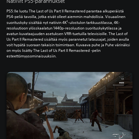
Natiivit PS5-parannukset
PS5:lle luotu The Last of Us Part II Remastered parantaa alkuperäistä
PS4-peliä tavoilla, jotka eivät olleet aiemmin mahdollisia. Visuaalinen
1
suorituskyky sisältää nyt natiivin 4K
-ulostulon tarkkuustilassa, 4K-
resoluutioon ylösskaalatun 1440p-resoluution suorituskykytilassa ja
avatun kuvataajuuden asetuksen VRR-tuetuilla televisioille. The Last of
Us Part II Remastered sisältää myös parannetut latausajat, joiden avulla
voit hypätä suoraan takaisin toimintaan. Kuvaava puhe ja Puhe värinäksi
on myös lisätty The Last of Us Part II Remastered -pelin
esteettömyysominaisuuksiin.