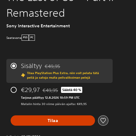
Remastered
Sony Interactive Entertainment
Saatavana
PS5
PC
Sisältyy
€49,95
Alennettu alkuperäisestä hinnasta €49,95
Tilaa PlayStation Plus Extra, niin voit pelata tätä
peliä ja satoja muita pelivalikoiman pelejä
€29,97
€49,95
Säästä 40 %
Alennettu alkuperäisestä hinnasta €49,95
Tarjous päättyy 12.8.2026 10:59 PM UTC
Matalin hinta 30 viime päivän ajalta: €49,95
Tilaa