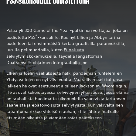
PS5®-KONSOLILLE UUDISTETTUNA
Pelaa yli 300 Game of the Year -palkinnon voittajaa, joka on
®
uudistettu PS5
-konsolille. Koe nyt Ellien ja Abbyn tarina
uudelleen tai ensimmäistä kertaa graafisilla parannuksilla,
uusilla pelimuodoilla, kuten
Ei paluuta
-
selviytymiskokemuksella, täydellä langattoman
DualSense®- ohjaimen integraatiolla jne.
Ellien ja Joelin vaelluksesta halki pandemian runtelemien
Yhdysvaltojen on nyt viisi vuotta. Vaarallisen seikkailunsa
jälkeen he ovat asettuneet aloilleen Jacksoniin, Wyomingiin.
He asuvat kukoistavassa selviytyjien yhteisössä, jossa elämä
on rauhallista huolimatta ulkopuolella vaanivista tartunnan
saaneista ja epätoivoisista selviytyjistä. Kun väkivaltainen
tapahtuma rikkoo yhteisön rauhan, Ellie lähtee matkalle
etsimään oikeutta ja viemään asiat päätökseen.