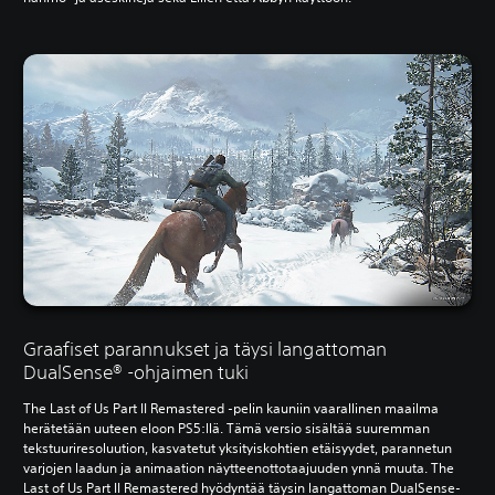
Graafiset parannukset ja täysi langattoman
DualSense® -ohjaimen tuki
The Last of Us Part II Remastered -pelin kauniin vaarallinen maailma
herätetään uuteen eloon PS5:llä. Tämä versio sisältää suuremman
tekstuuriresoluution, kasvatetut yksityiskohtien etäisyydet, parannetun
varjojen laadun ja animaation näytteenottotaajuuden ynnä muuta. The
Last of Us Part II Remastered hyödyntää täysin langattoman DualSense-