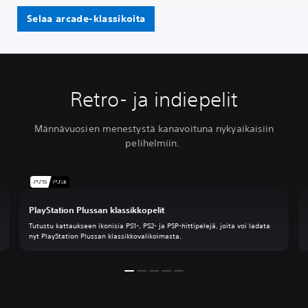
Selaa arcade-klassikoita
Retro- ja indiepelit
Männävuosien menestystä kanavoituna nykyaikaisiin
pelihelmiin.
PlayStation Plussan klassikkopelit
n
Tutustu kattaukseen ikonisia PS1-, PS2- ja PSP-hittipelejä, joita voi ladata
nyt PlayStation Plussan klassikkovalikoimasta.