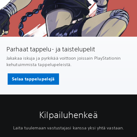
Parhaat tappelu- ja taistelupelit
Jakakaa iskuja ja pyrkikää voittoon joissain PlayStationin
kehutuimmista tappelupeleistä.
Selaa tappelupelejä
Kilpailuhenkeä
Laita tuulemaan vastustajasi kanssa yksi yhtä vastaan.