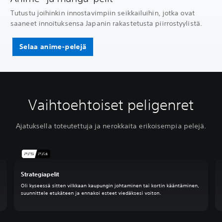
Tutustu joihinkin innostavimpiin seikkailuihin, jotka ovat
saaneet innoituksensa Japanin rakastetusta piirrostyylistä.
Selaa anime-pelejä
Vaihtoehtoiset peligenret
Ajatuksella toteutettuja ja nerokkaita erikoisempia pelejä.
Strategiapelit
Oli kyseessä sitten vilkkaan kaupungin johtaminen tai kortin kääntäminen,
suunnittele etukäteen ja ennakoi esteet viedäksesi voiton.