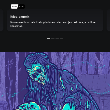
Kilpa-ajopelit
Nouse maailman tehokkaimpiin lukeutuvien autojen ratin taa ja hallitse
kilparataa.