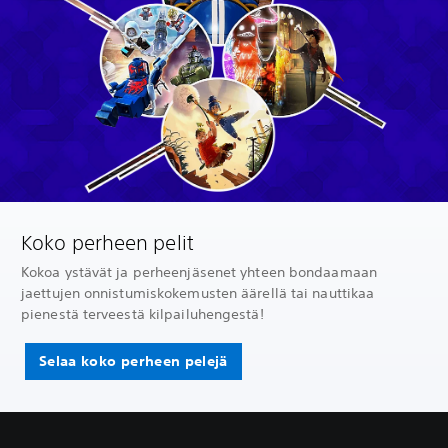
Koko perheen pelit
Kokoa ystävät ja perheenjäsenet yhteen bondaamaan
jaettujen onnistumiskokemusten äärellä tai nauttikaa
pienestä terveestä kilpailuhengestä!
Selaa koko perheen pelejä