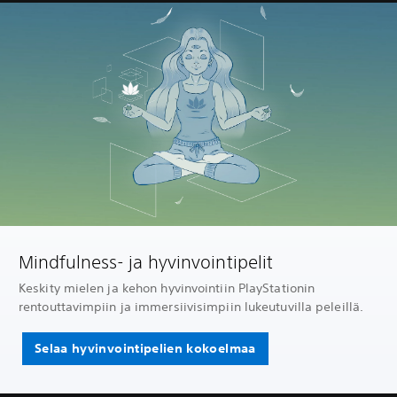
Mindfulness- ja hyvinvointipelit
Keskity mielen ja kehon hyvinvointiin PlayStationin
rentouttavimpiin ja immersiivisimpiin lukeutuvilla peleillä.
Selaa hyvinvointipelien kokoelmaa