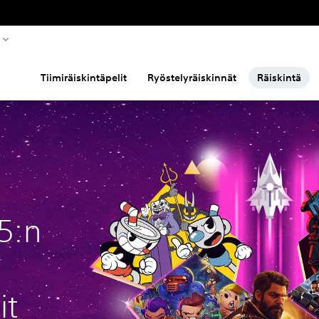
Tiimiräiskintäpelit
Ryöstelyräiskinnät
Räiskintä
5:n
it