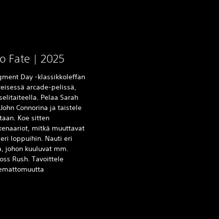
o Fate | 2025
gment Day -klassikkoleffan
eisessä arcade-pelissä,
selitaiteella. Pelaa Sarah
John Connorina ja taistele
taan. Koe sitten
skenaariot, mitkä muuttavat
eri loppuihin. Nauti eri
a, johon kuuluvat mm.
Boss Rush. Tavoittele
olemattomuutta