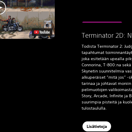
Terminator 2D: N
Todista Terminator 2: Jud
tapahtumat toiminnantäyt
joka esitetään upealla pik
Connorina, T-800:na sekä 
Skynetin suunnitelmia vas
alkuperäiset ”mitä jos” -
tarinaa ja johtavat moniin 
pelimuotojen valikoimast
Story, Arcade, Infinite ja 
suurimpia pisteitä ja ku
tulostaululla.
Lisätietoja