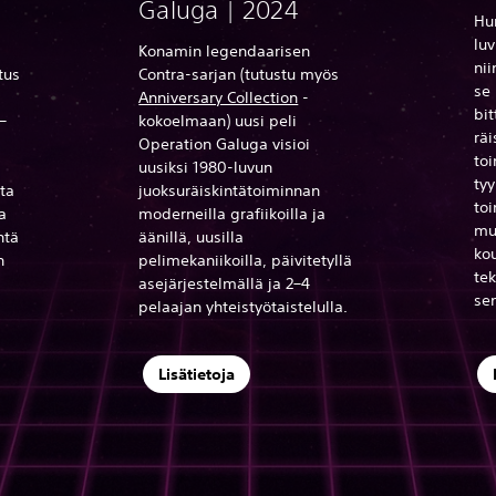
Galuga | 2024
Hu
lu
Konamin legendaarisen
nii
tus
Contra-sarjan (tutustu myös
se
Anniversary Collection
-
bit
–
kokoelmaan) uusi peli
räi
Operation Galuga visioi
toi
uusiksi 1980-luvun
tyy
ta
juoksuräiskintätoiminnan
toi
a
moderneilla grafiikoilla ja
mu
htä
äänillä, uusilla
kou
n
pelimekaniikoilla, päivitetyllä
te
asejärjestelmällä ja 2–4
sen
pelaajan yhteistyötaistelulla.
Lisätietoja