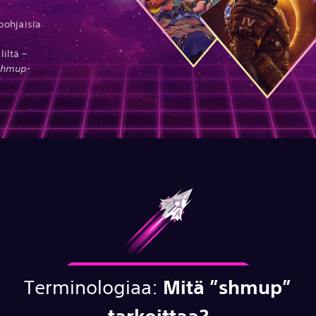
pohjaisia
liltä –
shmup
-
Terminologiaa:
Mitä ”shmup”
tarkoittaa?