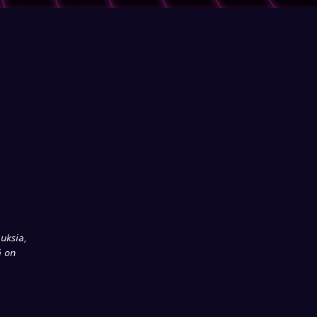
uksia,
ä on