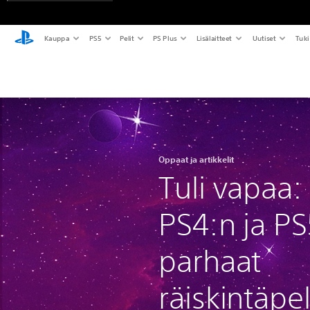
Kauppa
PS5
Pelit
PS Plus
Lisälaitteet
Uutiset
Tuki
Oppaat ja artikkelit
Tuli vapaa:
PS4:n ja PS
parhaat
räiskintäpel