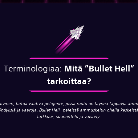
Terminologiaa:
Mitä
”Bullet Hell”
tarkoittaa?
siivinen, taitoa vaativa peligenre, jossa ruutu on täynnä tappavia amm
ähdyksiä ja vaaroja. Bullet Hell -peleissä ammuskelun ohella keskeist
tarkkuus, suunnittelu ja väistely.