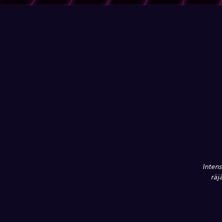
Inten
räj