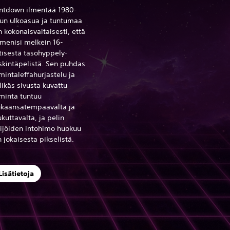
ntdown ilmentää 1980-
vun ulkoasua ja tuntumaa
n kokonaisvaltaisesti, että
 menisi melkein 16-
tisestä tasohyppely-
skintäpelistä. Sen puhdas
mintaleffahurjastelu ja
likäs sivusta kuvattu
minta tuntuu
kaansatempaavalta ja
kuttavalta, ja pelin
kijöiden intohimo huokuu
 jokaisesta pikselistä.
Lisätietoja