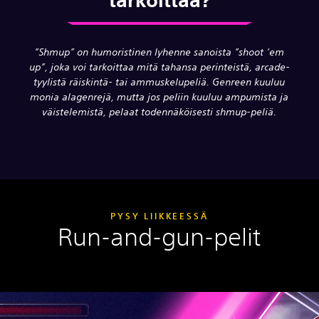
”Shmup” on humoristinen lyhenne sanoista ”shoot ’em
up”, joka voi tarkoittaa mitä tahansa perinteistä, arcade-
tyylistä räiskintä- tai ammuskelupeliä. Genreen kuuluu
monia alagenrejä, mutta jos peliin kuuluu ampumista ja
väistelemistä, pelaat todennäköisesti shmup-peliä.
PYSY LIIKKEESSÄ
Run-and-gun-pelit