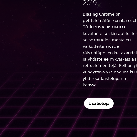
2019
Blazing Chrome on
peittelemätön kunnianosoi
90-luvun alun sivusta
kuvatuille räiskintäpeleille 
se sekoittelee monia eri
vaikutteita arcade-
räiskintäpelien kultakaudel
ja yhdistelee nykyaikaisia j
retroelementtejä. Peli on y
viihdyttävä yksinpelinä kui
yhdessä taisteluparin
kanssa.
Lisätietoja