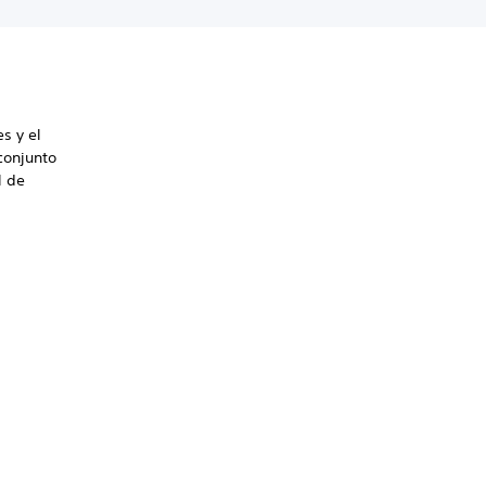
s y el
conjunto
l de