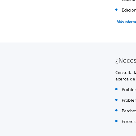
Edició
Más inform
¿Neces
Consulta 
acerca de 
Proble
Proble
Parche
Errores