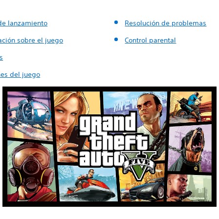
de lanzamiento
Resolución de problemas
ación sobre el juego
Control parental
s
nes del juego