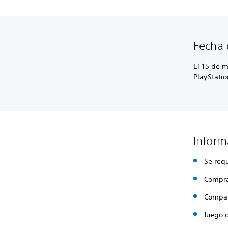
Fecha 
El 15 de m
PlayStati
Inform
Se requ
Compra
Compat
Juego 