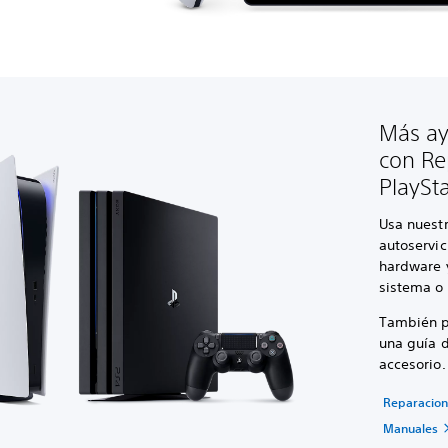
Más ay
con Re
PlaySt
Usa nuest
autoservic
hardware y
sistema o 
También p
una guía d
accesorio.
Reparacion
Manuales