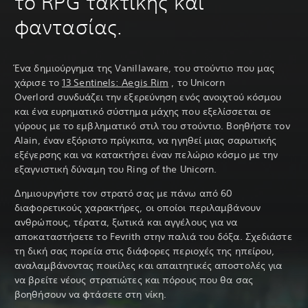
το RPG τακτικής και
φαντασίας.
Ένα δημιούργημα της Vanillaware, του στούντιο που μας
χάρισε το
13 Sentinels: Aegis Rim
, το Unicorn
Overlord συνδυάζει την εξερεύνηση ενός ανοιχτού κόσμου
και ένα ευρηματικό σύστημα μάχης που εξελίσσεται σε
γύρους με το εμβληματικό στιλ του στούντιο. Βοηθήστε τον
Alain, έναν εξόριστο πρίγκιπα, να ηγηθεί μιας σαρωτικής
εξέγερσης και να κατακτήσει έναν πελώριο κόσμο με την
εξαγνιστική δύναμη του Ring of the Unicorn.
Δημιουργήστε τον στρατό σας με πάνω από 60
διαφορετικούς χαρακτήρες, οι οποίοι περιλαμβάνουν
ανθρώπους, τέρατα, ξωτικά και αγγέλους για να
αποκαταστήσετε το Fevrith στην παλιά του δόξα. Σχεδιάστε
τη δική σας πορεία στις διάφορες περιοχές της ηπείρου,
αναλαμβάνοντας ποικίλες και απαιτητικές αποστολές για
να βρείτε νέους στρατιώτες και πόρους που θα σας
βοηθήσουν να φτάσετε στη νίκη.