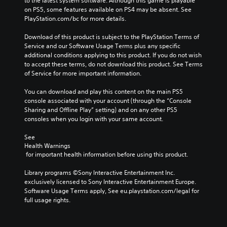
to the latest system software. Although this game is playable 
i
g
i
l
on PS5, some features available on PS4 may be absent. See 
o
a
n
l
PlayStation.com/bc for more details.
v
m
s
c
o
e
t
h
Download of this product is subject to the PlayStation Terms of 
l
a
o
a
Service and our Software Usage Terms plus any specific 
u
n
r
l
additional conditions applying to this product. If you do not wish 
m
d
y
l
to accept these terms, do not download this product. See Terms 
e
n
a
e
of Service for more important information.
s
a
n
n
.
v
d
g
You can download and play this content on the main PS5 
i
m
e
console associated with your account (through the “Console 
g
a
o
M
Sharing and Offline Play” setting) and on any other PS5 
a
i
f
o
consoles when you login with your same account.
t
n
t
n
e
c
h
See 
o
m
h
e
Health Warnings
A
e
a
g
 for important health information before using this product.
n
u
r
a
u
a
d
m
Library programs ©Sony Interactive Entertainment Inc. 
s
c
i
e
exclusively licensed to Sony Interactive Entertainment Europe. 
w
t
b
o
Software Usage Terms apply, See eu.playstation.com/legal for 
i
e
y
full usage rights.
Y
t
r
c
o
h
s
h
u
o
o
o