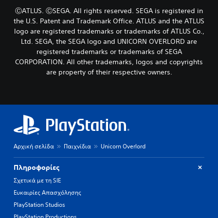
c
u
n
o
ⒸATLUS. ⒸSEGA. All rights reserved. SEGA is registered in
a
t
l
s
n
the U.S. Patent and Trademark Office. ATLUS and the ATLUS
n
y
i
s
e
logo are registered trademarks or trademarks of ATLUS Co.,
.
n
e
e
Ltd. SEGA, the SEGA logo and UNICORN OVERLORD are
g
t
d
a
registered trademarks or trademarks of SEGA
t
i
n
CORPORATION. All other trademarks, logos and copyrights
h
n
a
are property of their respective owners.
e
g
l
a
t
t
u
o
e
d
p
r
i
r
n
o
e
a
o
s
t
u
s
i
t
b
Αρχική σελίδα
Παιχνίδια
Unicorn Overlord
v
p
u
e
u
t
p
Πληροφορίες
t
t
r
t
o
Σχετικά με τη SIE
e
o
n
s
Ευκαιρίες Απασχόλησης
b
s
e
e
PlayStation Studios
r
t
t
a
PlayStation Productions
d