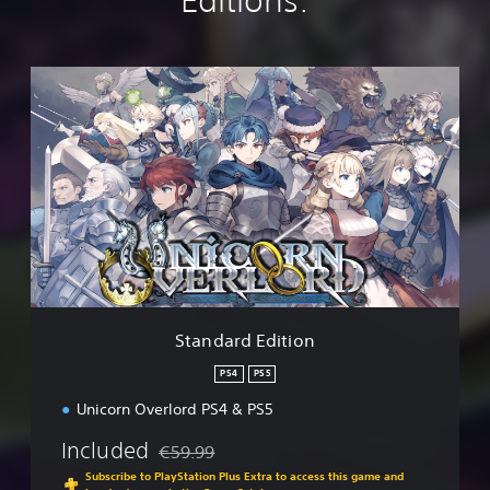
Editions:
S
t
a
n
d
a
r
d
E
d
i
t
i
Standard Edition
o
n
PS4
PS5
Unicorn Overlord PS4 & PS5
Included
€59.99
Discounted from original price of €59.99
Subscribe to PlayStation Plus Extra to access this game and