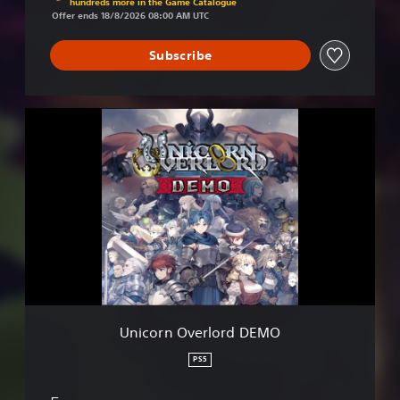
hundreds more in the Game Catalogue
Offer ends 18/8/2026 08:00 AM UTC
Subscribe
U
n
i
c
o
r
n
O
v
e
r
l
o
Unicorn Overlord DEMO
r
d
PS5
D
E