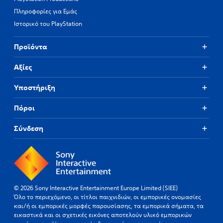
h
p
i
Πληροφορίες για Εμάς
e
i
f
s
d
Ιστορικό του PlayStation
f
a
l
i
m
y
c
Προϊόντα
e
o
u
f
r
l
r
Αξίες
w
t
o
i
y
m
t
Υποστήριξη
l
e
h
e
a
i
v
Πόροι
c
n
e
h
a
l
Σύνδεση
s
t
.
p
i
e
m
a
T
e
k
l
u
e
i
t
r
m
o
© 2026 Sony Interactive Entertainment Europe Limited (SIEE)
.
i
r
Όλο το περιεχόμενο, οι τίτλοι παιχνιδιών, οι εμπορικές ονομασίες
t
και/ή οι εμπορικές μορφές παρουσίασης, τα εμπορικά σήματα, τα
i
.
εικαστικά και οι σχετικές εικόνες αποτελούν υλικό εμπορικών
a