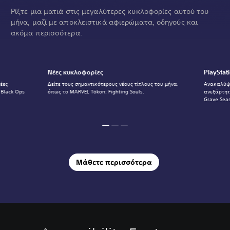
Ρίξτε μια ματιά στις μεγαλύτερες κυκλοφορίες αυτού του
μήνα, μαζί με αποκλειστικά αφιερώματα, οδηγούς και
ακόμα περισσότερα.
Νέες κυκλοφορίες
PlayStat
νέες
Δείτε τους σημαντικότερους νέους τίτλους του μήνα,
Ανακαλύψτ
 Black Ops
όπως το MARVEL Tōkon: Fighting Souls.
ανεξάρτητ
Grave Sea
Μάθετε περισσότερα