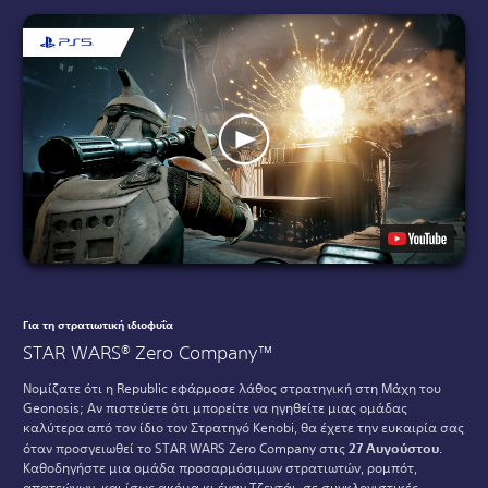
Για τη στρατιωτική ιδιοφυΐα
STAR WARS® Zero Company™
Νομίζατε ότι η Republic εφάρμοσε λάθος στρατηγική στη Μάχη του
Geonosis; Αν πιστεύετε ότι μπορείτε να ηγηθείτε μιας ομάδας
καλύτερα από τον ίδιο τον Στρατηγό Kenobi, θα έχετε την ευκαιρία σας
όταν προσγειωθεί το STAR WARS Zero Company στις
27 Αυγούστου
.
Καθοδηγήστε μια ομάδα προσαρμόσιμων στρατιωτών, ρομπότ,
απατεώνων, και ίσως ακόμα κι έναν Τζεντάι, σε συγκλονιστικές