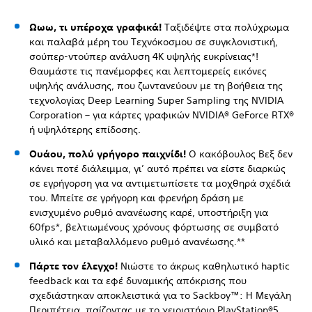
Ωωω, τι υπέροχα γραφικά!
Ταξιδέψτε στα πολύχρωμα
και παλαβά μέρη του Τεχνόκοσμου σε συγκλονιστική,
σούπερ-ντούπερ ανάλυση 4K υψηλής ευκρίνειας*!
Θαυμάστε τις πανέμορφες και λεπτομερείς εικόνες
υψηλής ανάλυσης, που ζωντανεύουν με τη βοήθεια της
τεχνολογίας Deep Learning Super Sampling της NVIDIA
Corporation – για κάρτες γραφικών NVIDIA® GeForce RTX®
ή υψηλότερης επίδοσης.
Ουάου, πολύ γρήγορο παιχνίδι!
Ο κακόβουλος Βεξ δεν
κάνει ποτέ διάλειμμα, γι’ αυτό πρέπει να είστε διαρκώς
σε εγρήγορση για να αντιμετωπίσετε τα μοχθηρά σχέδιά
του. Μπείτε σε γρήγορη και φρενήρη δράση με
ενισχυμένο ρυθμό ανανέωσης καρέ, υποστήριξη για
60fps*, βελτιωμένους χρόνους φόρτωσης σε συμβατό
υλικό και μεταβαλλόμενο ρυθμό ανανέωσης.**
Πάρτε τον έλεγχο!
Νιώστε το άκρως καθηλωτικό haptic
feedback και τα εφέ δυναμικής απόκρισης που
σχεδιάστηκαν αποκλειστικά για το Sackboy™: Η Μεγάλη
Περιπέτεια, παίζοντας με το χειριστήριο PlayStation®5