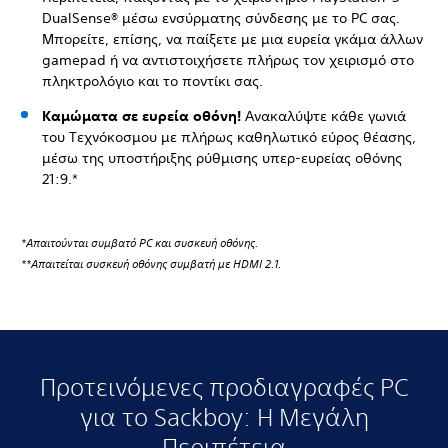
DualSense® μέσω ενσύρματης σύνδεσης με το PC σας.
Μπορείτε, επίσης, να παίξετε με μια ευρεία γκάμα άλλων
gamepad ή να αντιστοιχήσετε πλήρως τον χειρισμό στο
πληκτρολόγιο και το ποντίκι σας.
Καμώματα σε ευρεία οθόνη!
Ανακαλύψτε κάθε γωνιά
του Τεχνόκοσμου με πλήρως καθηλωτικό εύρος θέασης,
μέσω της υποστήριξης ρύθμισης υπερ-ευρείας οθόνης
21:9.*
*Απαιτούνται συμβατό PC και συσκευή οθόνης.
**Απαιτείται συσκευή οθόνης συμβατή με HDMI 2.1.
Προτεινόμενες προδιαγραφές PC
για το Sackboy: Η Μεγάλη
Περιπέτεια