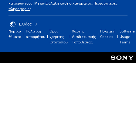
κατόχων τους. Με επιφύλαξη κάθε δικαιώματος.
Περισσότερες
πληροφορίες
Ελλάδα
Νομικά
Πολιτική
Όροι
Χάρτης
Πολιτική
Software
θέματα
απορρήτου
χρήστης
Διαδικτυακής
Cookies
Usage
ιστοτόπου
Τοποθεσίας
Terms