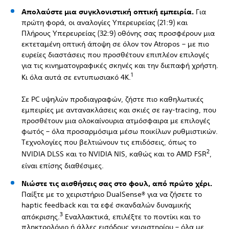
Απολαύστε μια συγκλονιστική οπτική εμπειρία.
Για
πρώτη φορά, οι αναλογίες Υπερευρείας (21:9) και
Πλήρους Υπερευρείας (32:9) οθόνης σας προσφέρουν μια
εκτεταμένη οπτική άποψη σε όλον τον Atropos – με πιο
ευρείες διαστάσεις που προσθέτουν επιπλέον επιλογές
για τις κινηματογραφικές σκηνές και την διεπαφή χρήστη.
1
Κι όλα αυτά σε εντυπωσιακό 4K.
Σε PC υψηλών προδιαγραφών, ζήστε πιο καθηλωτικές
εμπειρίες με αντανακλάσεις και σκιές σε ray-tracing, που
προσθέτουν μια ολοκαίνουρια ατμόσφαιρα με επιλογές
φωτός – όλα προσαρμόσιμα μέσω ποικίλων ρυθμιστικών.
Τεχνολογίες που βελτιώνουν τις επιδόσεις, όπως το
2
NVIDIA DLSS και το NVIDIA NIS, καθώς και το AMD FSR
,
είναι επίσης διαθέσιμες.
Νιώστε τις αισθήσεις σας στο φουλ, από πρώτο χέρι.
Παίξτε με το χειριστήριο DualSense® για να ζήσετε το
haptic feedback και τα εφέ σκανδαλών δυναμικής
3
απόκρισης.
Εναλλακτικά, επιλέξτε το ποντίκι και το
πληκτρολόγιο ή άλλες εισόδους χειριστηρίου – όλα με