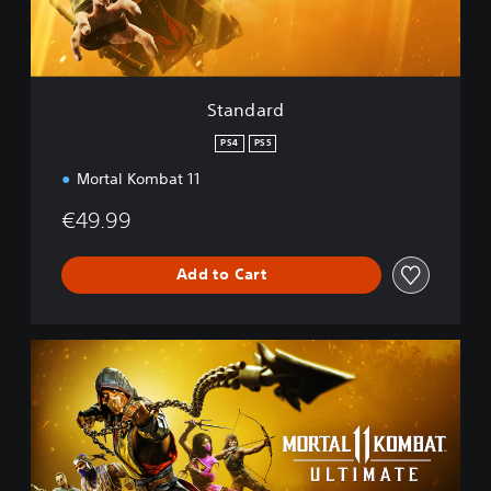
Standard
PS4
PS5
Mortal Kombat 11
€49.99
Add to Cart
M
o
r
t
a
l
K