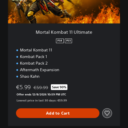
o
m
b
a
t
1
Mortal Kombat 11 Ultimate
1
U
PS4
PS5
l
Mortal Kombat 11
t
i
Kombat Pack 1
m
Kombat Pack 2
a
Aftermath Expansion
t
Shao Kahn
e
€5.99
€59.99
Save 90%
Discounted from original price of €59.99
Offer ends 12/8/2026 10:59 PM UTC
Lowest price in last 30 days: €59.99
Add to Cart