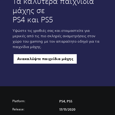
Τα καλύτερα παιχνίδια
u
μάχης σε
n
d
PS4 και PS5
l
e
Υψώστε τις γροθιές σας και ετοιμαστείτε για
μερικές από τις πιο σκληρές αναμετρήσεις στον
χώρο του gaming με τον απαραίτητο οδηγό για τα
παιχνίδια μάχης.
Ανακαλύψτε παιχνίδια μάχης
Platform:
PS4, PS5
Release:
17/11/2020