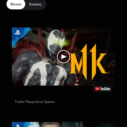
Βίντεο
Εικόνες
Trailer Παιχνιδιού Spawn