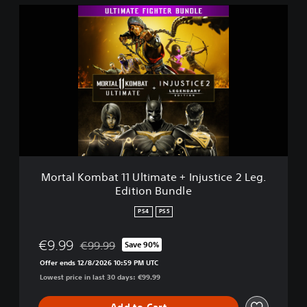
M
o
r
t
a
l
K
o
m
b
a
t
Mortal Kombat 11 Ultimate + Injustice 2 Leg.
1
Edition Bundle
1
U
PS4
PS5
l
t
€9.99
€99.99
Save 90%
i
Discounted from original price of €99.99
m
Offer ends 12/8/2026 10:59 PM UTC
a
Lowest price in last 30 days: €99.99
t
e