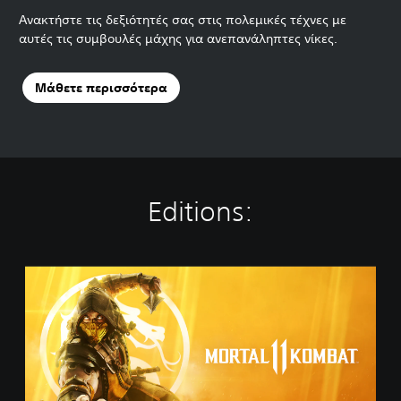
Ανακτήστε τις δεξιότητές σας στις πολεμικές τέχνες με
αυτές τις συμβουλές μάχης για ανεπανάληπτες νίκες.
Μάθετε περισσότερα
Editions:
S
t
a
n
d
a
r
d