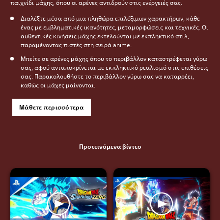
παιχνίδι μάχης, όπου οι αρένες αντιδρούν στις ενέργειές σας.
Διαλέξτε μέσα από μια πληθώρα επιλέξιμων χαρακτήρων, κάθε
ένας με εμβληματικές ικανότητες, μεταμορφώσεις και τεχνικές. Οι
αυθεντικές κινήσεις μάχης εκτελούνται με εκπληκτικό στιλ,
παραμένοντας πιστές στη σειρά anime.
Μπείτε σε αρένες μάχης όπου το περιβάλλον καταστρέφεται γύρω
σας, αφού ανταποκρίνεται με εκπληκτικό ρεαλισμό στις επιθέσεις
σας. Παρακολουθήστε το περιβάλλον γύρω σας να καταρρέει,
καθώς οι μάχες μαίνονται.
Μάθετε περισσότερα
Προτεινόμενα βίντεο