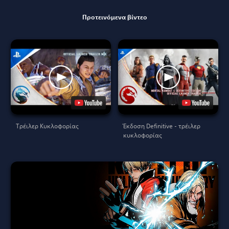
Προτεινόμενα βίντεο
Τρέιλερ Κυκλοφορίας
Έκδοση Definitive - τρέιλερ
κυκλοφορίας