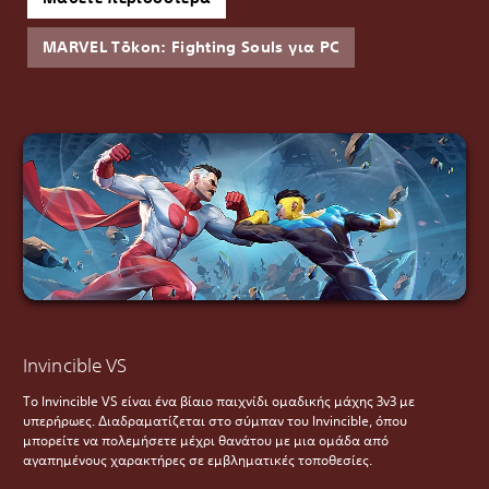
MARVEL Tōkon: Fighting Souls για PC
Invincible VS
Το Invincible VS είναι ένα βίαιο παιχνίδι ομαδικής μάχης 3v3 με
υπερήρωες. Διαδραματίζεται στο σύμπαν του Invincible, όπου
μπορείτε να πολεμήσετε μέχρι θανάτου με μια ομάδα από
αγαπημένους χαρακτήρες σε εμβληματικές τοποθεσίες.