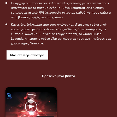
Οι αρχάριοι μπορούν να βάλουν απλές εντολές για να εκτελέσουν
ικανότητες με το πάτημα ενός και μόνο κουμπιού, ενώ η επική,
εμπνευσμένη από RPG λειτουργία ιστορίας καθοδηγεί τους παίκτες
στις βασικές αρχές του παιχνιδιού.
Κάντε ένα διάλειμμα από τους αγώνες και εξερευνήστε ένα νησί-
λόμπι γεμάτο με διασκεδαστικά αξιοθέατα, όπως διαδρομές με
εμπόδια, αλλά και μια νέα λειτουργία πάρτι, το Grand Bruise
Legends, ή περάστε χρόνο εξατομικεύοντας τους αγαπημένους σας
χαρακτήρες Granblue.
Μάθετε περισσότερα
Προτεινόμενο βίντεο