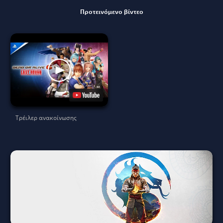
Προτεινόμενο βίντεο
Τρέιλερ ανακοίνωσης