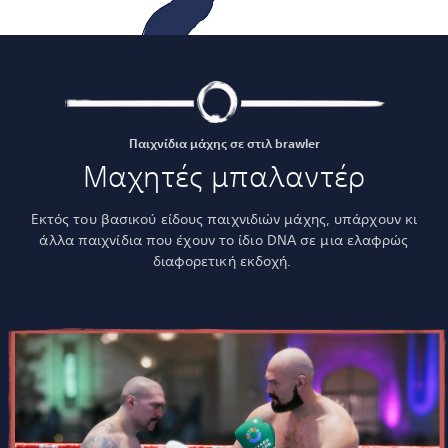
Παιχνίδια μάχης σε στιλ brawler
Μαχητές μπαλαντέρ
Εκτός του βασικού είδους παιχνιδιών μάχης, υπάρχουν κι
άλλα παιχνίδια που έχουν το ίδιο DNA σε μια ελαφρώς
διαφορετική εκδοχή.