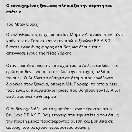
Ο επιτυχημένος ξενώνας πλησιάζει την πέμπτη του
επέτειο
Του Μπεν Ούριχ
Ο φιλάνθρωπος επιχειρηματίας Μάρτιν Λι άνοιξε πριν πέντε
χρόνια στην Τσάιναταουν τον πρώτο ξενώνα F.E.A.S.T..
Έκτοτε έγινε ένας φάρος ελπίδας για όλους τους
απεγνωσμένους της Νέας Υόρκης.
Όταν ερωτάται για την επιτυχία του, ο Λι λέει απλώς, «Το
ερώτημα δεν είναι σε τι οφείλω την επιτυχία, αλλά σε
ποιους». Ο Λι δίνει τα εύσημα σε άτομα που εργάζονται
διαρκώς στον ξενώνα, όπως η Μέι Πάρκερ, τα οποία λέει
πως είναι οι πραγματικοί ήρωες που βοηθούν τον F.E.A.S.T.
να λειτουργεί καθημερινά.
Ο Λι δεν σχεδιάζει να το γιορτάσει, αναφέροντας ότι ο
ξενώνας F.E.A.S.T. θα μεταχειριστεί την επέτειό του όπως
την πρώτη μέρα: προσφέροντας άνεση και βοήθεια σε
αυτούς που τα έχουν περισσότερο ανάγκη.