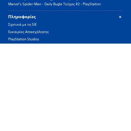
Marvel's Spider-Man - Daily Bugle Τεύχος #2 - PlayStation
Πληροφορίες
Σχετικά με τη SIE
Ευκαιρίες Απασχόλησης
PlayStation Studios
PlayStation Productions
Πληροφορίες για Εμάς
Ιστορικό του PlayStation
Προϊόντα
Αξίες
Υποστήριξη
Πόροι
Σύνδεση