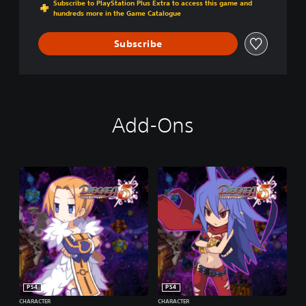
Subscribe to PlayStation Plus Extra to access this game and
O
hundreds more in the Game Catalogue
F
V
Subscribe
E
N
G
E
A
N
Add-Ons
C
E
PS4
PS4
CHARACTER
CHARACTER