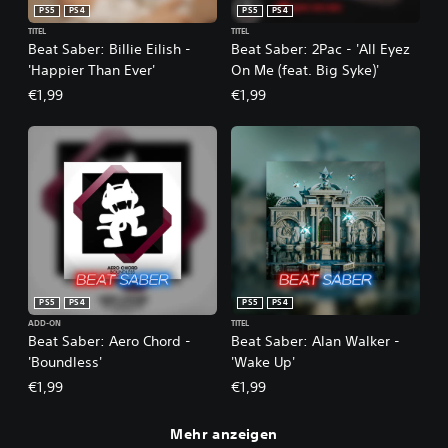
PS5
PS4
PS5
PS4
TITEL
TITEL
Beat Saber: Billie Eilish -
Beat Saber: 2Pac - 'All Eyez
'Happier Than Ever'
On Me (feat. Big Syke)'
€1,99
€1,99
PS5
PS4
PS5
PS4
ADD-ON
TITEL
Beat Saber: Aero Chord -
Beat Saber: Alan Walker -
'Boundless'
'Wake Up'
€1,99
€1,99
Mehr anzeigen