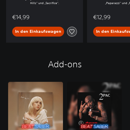
Hills“ und „Sacrifice“.
„Paparazzi“ und „
€14,99
€12,99
In den Einkaufswagen
In den Einkauf
Add-ons