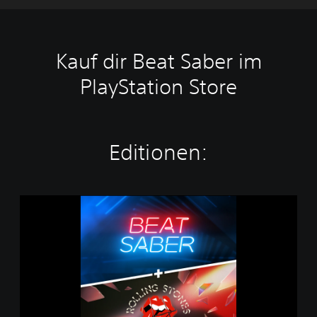
Kauf dir Beat Saber im
PlayStation Store
Editionen:
B
e
a
t
S
a
b
e
r