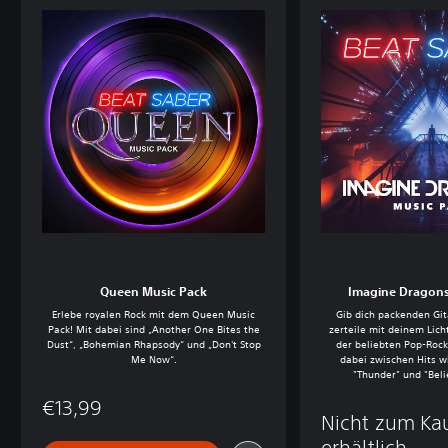
Queen Music Pack
Imagine Dragons
Erlebe royalen Rock mit dem Queen Music
Gib dich packenden Gita
Pack! Mit dabei sind „Another One Bites the
zerteile mit deinem Lich
Dust“, „Bohemian Rhapsody“ und „Don't Stop
der beliebten Pop-Rock
Me Now“.
dabei zwischen Hits wi
"Thunder" und "Beli
€13,99
Nicht zum Ka
erhältlich