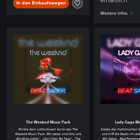
In den Einkaufswagen
Weitere Infos
The Weeknd Music Pack
Lady Gaga Mu
Wirble dein Lichtschwert durch das The
Erlebe die rhythmischen 
Weeknd Music Pack. Mit dabei sind Hits wie
und triff die Beats im La
„Blinding Lights“, „Can't Feel My Face“, „The
Mit dabei: „Bad Romance“