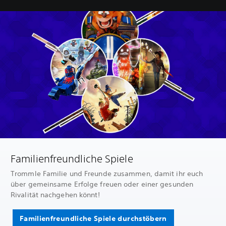
Familienfreundliche Spiele
Trommle Familie und Freunde zusammen, damit ihr euch
über gemeinsame Erfolge freuen oder einer gesunden
Rivalität nachgehen könnt!
Familienfreundliche Spiele durchstöbern