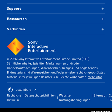
Support
Ressourcen
Verbinden
© 2026 Sony Interactive Entertainment Europe Limited (SIEE)
Sämtliche Inhalte, Spieltitel, Markennamen und/oder
Handelsaufmachungen, Warenzeichen, Designs und begleitendes
Bildmaterial sind Warenzeichen und/oder urheberrechtlich geschütztes
Material ihrer jeweiligen Besitzer. Alle Rechte vorbehalten.
Mehr Infos
Luxemburg
Rechtliche
Datenschutzrichtlinien
Website-
Sitemap
Co
Hinweise
Nutzungsbedingungen
Ri