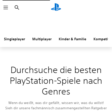
Suchen
Singleplayer
Multiplayer
Kinder & Familie
Kompetitiv
Durchsuche die besten
PlayStation-Spiele nach
Genres
Wenn du weißt, was dir gefällt, wissen wir, was du willst!
Sieh dir unsere fachmännisch zusammengestellten Ratgeber