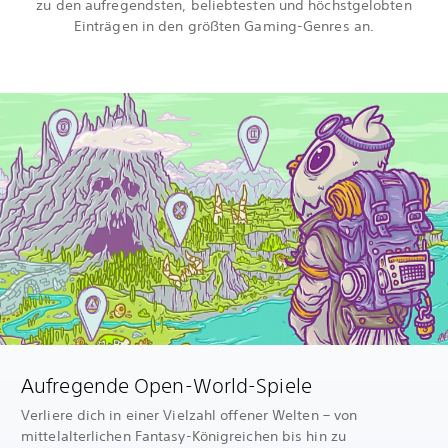
zu den aufregendsten, beliebtesten und höchstgelobten
Einträgen in den größten Gaming-Genres an.
Aufregende Open-World-Spiele
Verliere dich in einer Vielzahl offener Welten – von
mittelalterlichen Fantasy-Königreichen bis hin zu