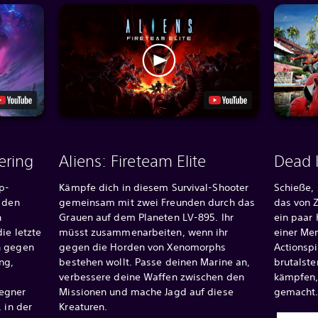
ering
Aliens: Fireteam Elite
Dead 
p-
Kämpfe dich in diesem Survival-Shooter
Schieße, 
, den
gemeinsam mit zwei Freunden durch das
das von 
n
Grauen auf dem Planeten LV-895. Ihr
ein paar
ie letzte
müsst zusammenarbeiten, wenn ihr
einer Men
n gegen
gegen die Horden von Xenomorphs
Actionsp
ng,
bestehen wollt. Passe deinen Marine an,
brutalst
verbessere deine Waffen zwischen den
kämpfen, 
Gegner
Missionen und mache Jagd auf diese
gemacht
 in der
Kreaturen.