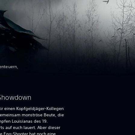
enteuern,
 Showdown
ir einen Kopfgeldjäger-Kollegen
gemeinsam monströse Beute, die
pfen Louisianas des 19.
ts auf euch lauert. Aber dieser
e Ego-Shooter hat noch eine