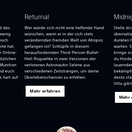
Returnal
Midni
d des
Wer würde sich nicht eine helfende Hand
Stelle d
 wenig
wünschen, wenn er in der sich stets
übernatür
noch
verändernden fremden Welt von Atropos
dunklen 
ite hat.
gefangen ist? Schlüpfe in diesem
warten. S
 Online-
herausfordernden Third-Person-Bullet-
bringe s
tzlichen
Hell-Roguelike in zwei Versionen der
du Horde
 Munition
verlorenen Astronautin Selene aus
lauernde
nd euch
verschiedenen Zeitsträngen, um deine
bekämpfst
s hart auf
Überlebenschancen zu erhöhen.
desto st
Villa gib
Mehr erfahren
Mehr 