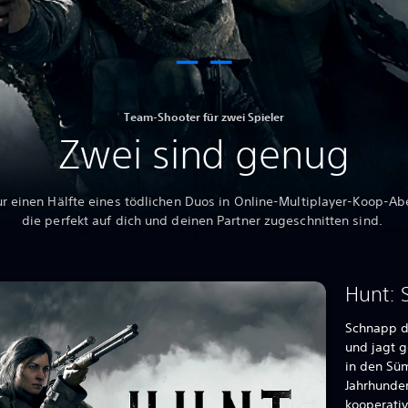
Team-Shooter für zwei Spieler
Zwei sind genug
r einen Hälfte eines tödlichen Duos in Online-Multiplayer-Koop-Ab
die perfekt auf dich und deinen Partner zugeschnitten sind.
Hunt:
Schnapp d
und jagt 
in den Süm
Jahrhunder
kooperativ