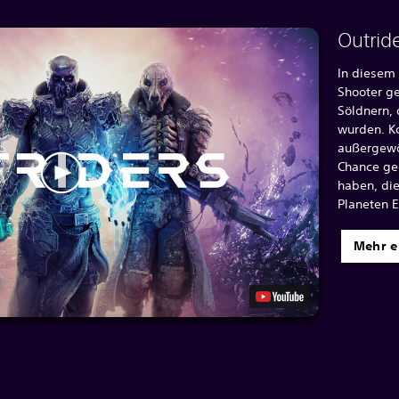
Outrid
In diesem
Shooter ge
Söldnern, 
wurden. K
außergewö
Chance ge
haben, di
Planeten E
Mehr e