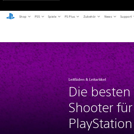
Shop
PS5
Spiele
PS Plus
Zubehör
News
Support
Leitfäden & Leitartikel
Die besten
Shooter für
PlayStation