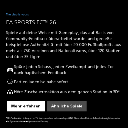
The club is yours
EA SPORTS FC™ 26
Spiele auf deine Weise mit Gameplay, das auf Basis von
Community-Feedback überarbeitet wurde, und genieße
beispiellose Authentizität mit über 20.000 Fußballprofis aus
mehr als 750 Vereinen und Nationalteams, über 120 Stadien
und über 35 Ligen.
Spüre jeden Schuss, jeden Zweikampf und jedes Tor
dank haptischem Feedback
Partien laden beinahe sofort
Höre Zuschauerreaktion aus dem ganzen Stadion in 3D*
Mehr erfahren
Ähnliche Spiele
*3D-Audio über integrierte TV-Lautsprecher oder analoge/USB-Stereokopfhörer. Erfordert möglicherweise
ein Systemsoftware-Update und Set-up.