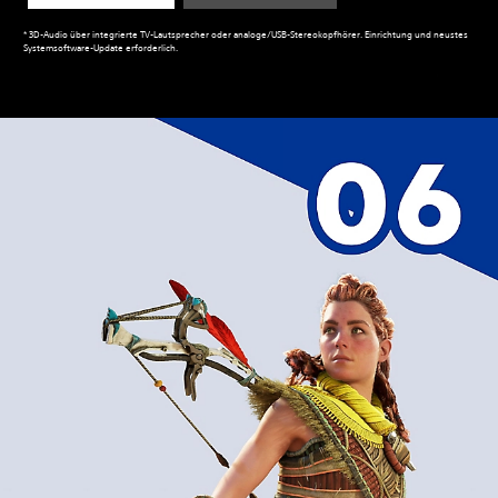
* 3D-Audio über integrierte TV-Lautsprecher oder analoge/USB-Stereokopfhörer. Einrichtung und neustes
Systemsoftware-Update erforderlich.