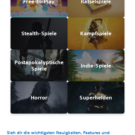
Free-to-Play
Rätselspiele
Stealth-Spiele
Kampfspiele
Postapokalyptische
Indie-Spiele
Spiele
Horror
Superhelden
Sieh dir die wichtigsten Neuigkeiten, Features und