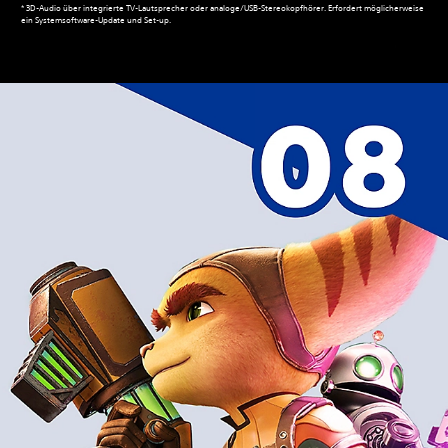
* 3D-Audio über integrierte TV-Lautsprecher oder analoge/USB-Stereokopfhörer. Erfordert möglicherweise
ein Systemsoftware-Update und Set-up.