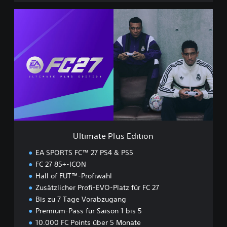
U
l
t
i
m
a
t
e
P
l
u
s
E
Ultimate Plus Edition
d
i
EA SPORTS FC™ 27 PS4 & PS5
t
FC 27 85+-ICON
i
Hall of FUT™-Profiwahl
o
n
Zusätzlicher Profi-EVO-Platz für FC 27
Bis zu 7 Tage Vorabzugang
Premium-Pass für Saison 1 bis 5
10.000 FC Points über 5 Monate