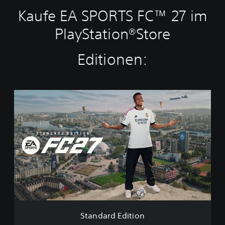
Kaufe EA SPORTS FC™ 27 im
PlayStation®Store
Editionen:
S
t
a
n
d
a
r
d
E
d
i
t
i
Standard Edition
o