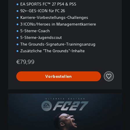
n
EA SPORTS FC™ 27 PS4 & PS5
92+-GES-ICON für FC 26
Karriere-Vorbestellungs-Challenges
3 ICONs/Heroes in Managementkarriere
5-Sterne-Coach
5-Sterne-Jugendscout
The Grounds-Signature-Trainingsanzug
Zusätzliche "The Grounds"-Inhalte
€79,99
Vorbestellen
U
l
t
i
m
a
t