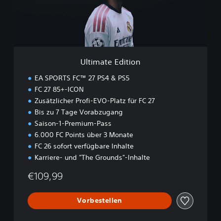
e
E
d
i
t
i
Ultimate Edition
o
n
EA SPORTS FC™ 27 PS4 & PS5
FC 27 85+-ICON
Zusätzlicher Profi-EVO-Platz für FC 27
Bis zu 7 Tage Vorabzugang
Saison-1-Premium-Pass
6.000 FC Points über 3 Monate
FC 26 sofort verfügbare Inhalte
Karriere- und "The Grounds"-Inhalte
€109,99
Vorbestellen