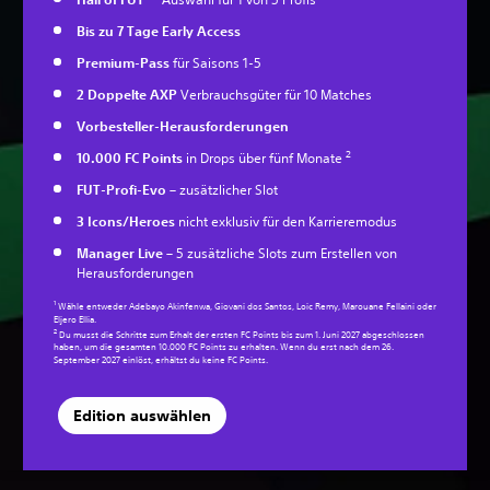
Bis zu 7 Tage Early Access
Premium-Pass
für Saisons 1-5
2 Doppelte AXP
Verbrauchsgüter für 10 Matches
Vorbesteller-Herausforderungen
2
10.000 FC Points
in Drops über fünf Monate
FUT-Profi-Evo
– zusätzlicher Slot
3 Icons/Heroes
nicht exklusiv für den Karrieremodus
Manager Live
– 5 zusätzliche Slots zum Erstellen von
Herausforderungen
1
Wähle entweder Adebayo Akinfenwa, Giovani dos Santos, Loic Remy, Marouane Fellaini oder
Eljero Ellia.
2
Du musst die Schritte zum Erhalt der ersten FC Points bis zum 1. Juni 2027 abgeschlossen
haben, um die gesamten 10.000 FC Points zu erhalten. Wenn du erst nach dem 26.
September 2027 einlöst, erhältst du keine FC Points.
Edition auswählen