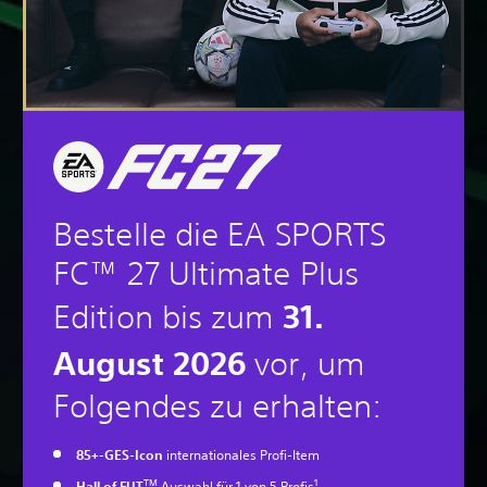
Bestelle die EA SPORTS
FC™ 27 Ultimate Plus
31.
Edition bis zum
August 2026
vor, um
Folgendes zu erhalten:
85+-GES-Icon
internationales Profi-Item
TM
1
Hall of FUT
Auswahl für 1 von 5 Profis