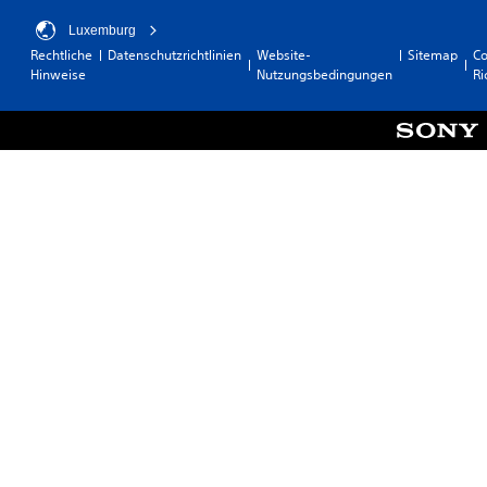
Luxemburg
Rechtliche
Datenschutzrichtlinien
Website-
Sitemap
Co
Hinweise
Nutzungsbedingungen
Ri