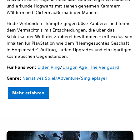
und erkunde Hogwarts mit seinen geheimen Kammern,
Wäldern und Dörfern außerhalb der Mauern.
Finde Verbündete, kämpfe gegen böse Zauberer und forme
dein Vermächtnis mit Entscheidungen, die über das
Schicksal der Welt der Zauberei bestimmen – mit exklusiven
Inhalten für PlayStation wie dem "Heimgesuchtes Geschäft
in Hogsmeade"-Auftrag, Laden-Upgrades und einzigartigen
kosmetischen Gegenständen.
Für Fans von:
Elden Ring
/
Dragon Age: The Veilguard
Genre:
Narratives Spiel/Adventure
/
Singleplayer
Mehr erfahren