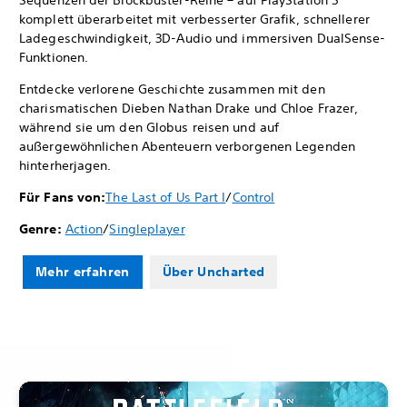
Sequenzen der Blockbuster-Reihe – auf PlayStation 5
komplett überarbeitet mit verbesserter Grafik, schnellerer
Ladegeschwindigkeit, 3D-Audio und immersiven DualSense-
Funktionen.
Entdecke verlorene Geschichte zusammen mit den
charismatischen Dieben Nathan Drake und Chloe Frazer,
während sie um den Globus reisen und auf
außergewöhnlichen Abenteuern verborgenen Legenden
hinterherjagen.
Für Fans von:
The Last of Us Part I
/
Control
Genre:
Action
/
Singleplayer
Mehr erfahren
Über Uncharted