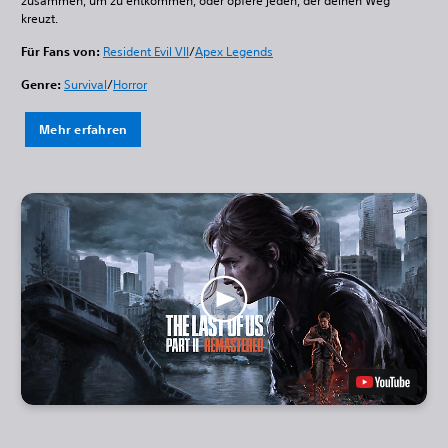
zusammen, um zu entkommen, oder opfere jeden, der deinen Weg
kreuzt.
Für Fans von:
Resident Evil VII
/
Apex Legends
Genre:
Survival
/
Horror
Mehr erfahren