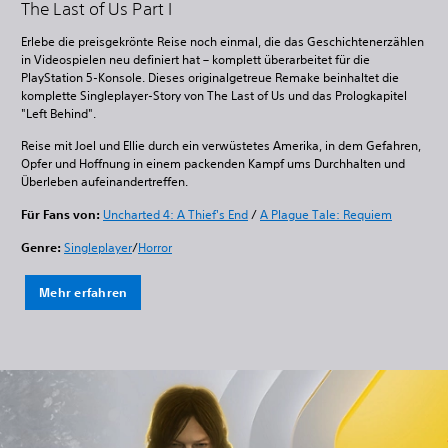
The Last of Us Part I
Erlebe die preisgekrönte Reise noch einmal, die das Geschichtenerzählen
in Videospielen neu definiert hat – komplett überarbeitet für die
PlayStation 5-Konsole. Dieses originalgetreue Remake beinhaltet die
komplette Singleplayer-Story von The Last of Us und das Prologkapitel
"Left Behind".
Reise mit Joel und Ellie durch ein verwüstetes Amerika, in dem Gefahren,
Opfer und Hoffnung in einem packenden Kampf ums Durchhalten und
Überleben aufeinandertreffen.
Für Fans von:
Uncharted 4: A Thief's End
/
A Plague Tale: Requiem
Genre:
Singleplayer
/
Horror
Mehr erfahren