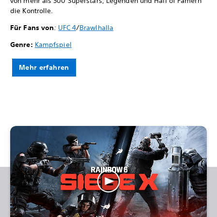
von mehr als 300 Superstars, Legenden und Hall of Famern
die Kontrolle.
Für Fans von
:
UFC 4
/
Brawlhalla
Genre:
Kampfspiel
Mehr erfahren