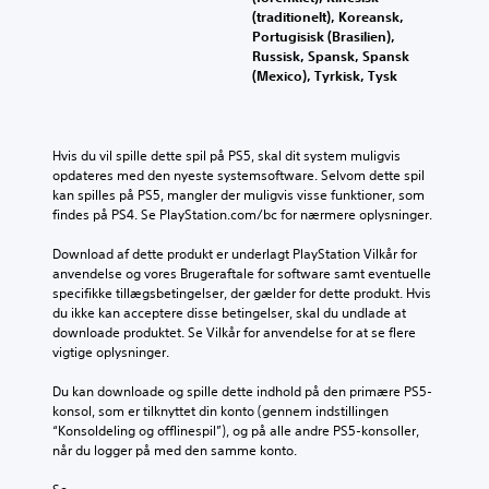
(traditionelt), Koreansk,
Portugisisk (Brasilien),
Russisk, Spansk, Spansk
(Mexico), Tyrkisk, Tysk
Hvis du vil spille dette spil på PS5, skal dit system muligvis 
opdateres med den nyeste systemsoftware. Selvom dette spil 
kan spilles på PS5, mangler der muligvis visse funktioner, som 
findes på PS4. Se PlayStation.com/bc for nærmere oplysninger.
Download af dette produkt er underlagt PlayStation Vilkår for 
anvendelse og vores Brugeraftale for software samt eventuelle 
specifikke tillægsbetingelser, der gælder for dette produkt. Hvis 
du ikke kan acceptere disse betingelser, skal du undlade at 
downloade produktet. Se Vilkår for anvendelse for at se flere 
vigtige oplysninger.
Du kan downloade og spille dette indhold på den primære PS5-
konsol, som er tilknyttet din konto (gennem indstillingen 
“Konsoldeling og offlinespil”), og på alle andre PS5-konsoller, 
når du logger på med den samme konto.