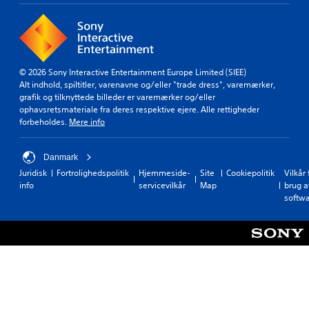
© 2026 Sony Interactive Entertainment Europe Limited (SIEE)
Alt indhold, spiltitler, varenavne og/eller "trade dress", varemærker,
grafik og tilknyttede billeder er varemærker og/eller
ophavsretsmateriale fra deres respektive ejere. Alle rettigheder
forbeholdes.
Mere info
Danmark
Juridisk
Fortrolighedspolitik
Hjemmeside-
Site
Cookiepolitik
Vilkår 
info
servicevilkår
Map
brug a
softw