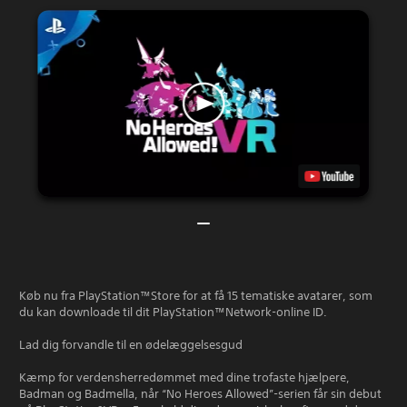
Køb nu fra PlayStation™Store for at få 15 tematiske avatarer, som
du kan downloade til dit PlayStation™Network-online ID.
Lad dig forvandle til en ødelæggelsesgud
Kæmp for verdensherredømmet med dine trofaste hjælpere,
Badman og Badmella, når “No Heroes Allowed”-serien får sin debut