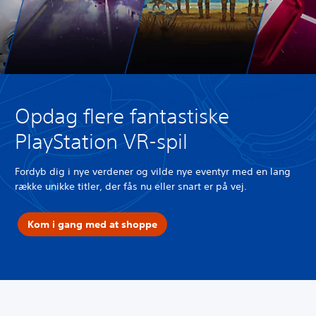
Opdag flere fantastiske
PlayStation VR-spil
Fordyb dig i nye verdener og vilde nye eventyr med en lang
række unikke titler, der fås nu eller snart er på vej.
Kom i gang med at shoppe