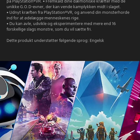
på PlayStation®VR. • Fremkald dine dæmoniske kræfter med de
unikke G.O.D-evner, der kan vende kamplykken midt i slaget.
• Udnyt kræften fra PlayStation®VR, og anvend din monsterhorde
ind for at ødelægge menneskenes rige.
• Du kan avle, udvikle og eksperimentere med mere end 16
forskellige slags monstre, som du vil sætte fri.
Dette produkt understøtter følgende sprog: Engelsk