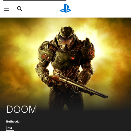
Søg
DOOM
Bethesda
PS4