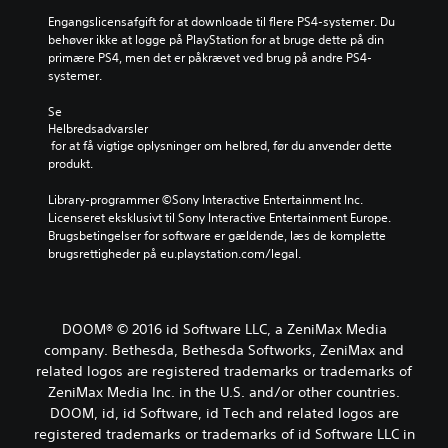
Engangslicensafgift for at downloade til flere PS4-systemer. Du 
behøver ikke at logge på PlayStation for at bruge dette på din 
primære PS4, men det er påkrævet ved brug på andre PS4-
systemer.
Se 
Helbredsadvarsler
 for at få vigtige oplysninger om helbred, før du anvender dette 
produkt.
Library-programmer ©Sony Interactive Entertainment Inc. 
Licenseret eksklusivt til Sony Interactive Entertainment Europe. 
Brugsbetingelser for software er gældende, læs de komplette 
brugsrettigheder på eu.playstation.com/legal.
DOOM® © 2016 id Software LLC, a ZeniMax Media
company. Bethesda, Bethesda Softworks, ZeniMax and
related logos are registered trademarks or trademarks of
ZeniMax Media Inc. in the U.S. and/or other countries.
DOOM, id, id Software, id Tech and related logos are
registered trademarks or trademarks of id Software LLC in