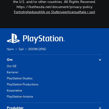
the U.S. and/or other countries. All Rights Reserved.
https://bethesda.net/document/privacy-policy
Fortrolighedspolitik og Slutbrugerlicensaftale i spil
Hjem
Spil
DOOM (2016)
Om
Om SIE
Karrierer
PlayStation Studios
PlayStation Productions
Korporative
PlayStation-historie
Produkter