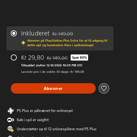
Inkluderet
Kr 149,00
Nedsat fra den normale pris på Kr 149,00
Abonner på PlayStation Plus Extra for at få adgang til
dette spil og hundredvis flere i spilkataloget
Kr 29,80
Kr 149,00
Spar 80%
Nedsat fra den normale pris på Kr 149,00
Tilbuddet slutter 12/8/2026 10:59 PM UTC
Laveste pris i de sidste 30 dage: Kr 149,00
Abonner
PS Plus er påkrævet for onlinespil
Køb i spil er valgfrit
Understøtter op til 12 onlinespillere med PS Plus