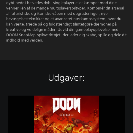
dybt nede i helvedes dyb i singleplayer eller kæmper mod dine
venner i én af de mange multiplayerspiltyper. Kombinér dit arsenal
af futuristiske og ikoniske våben med opgraderinger, nye
bevægelsesteknikker og et avanceret nærkampssystem, hvor du
kan vælte, træde på og fuldstændigt tilintetgøre dæmoner på
kreative og voldelige måder. Udvid din gameplayoplevelse med
DOOM SnapMap-spilværktøjet, der lader dig skabe, spille og dele dit
indhold med verden.
Udgaver:
D
O
O
M
D
e
m