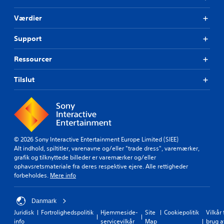
Værdier
Support
Ressourcer
Tilslut
© 2026 Sony Interactive Entertainment Europe Limited (SIEE)
Alt indhold, spiltitler, varenavne og/eller "trade dress", varemærker,
grafik og tilknyttede billeder er varemærker og/eller
ophavsretsmateriale fra deres respektive ejere. Alle rettigheder
forbeholdes.
Mere info
Danmark
Juridisk
Fortrolighedspolitik
Hjemmeside-
Site
Cookiepolitik
Vilkår 
info
servicevilkår
Map
brug a