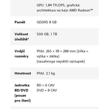
GPU: 1,84 TFLOPS, grafická
architektura na bázi AMD Radeon™
Paměť
GDDR5 8 GB
Velikost
500 GB, 1 TB
úložiště*
Vnější
Přibl. 265 × 39 × 288 mm (šířka ×
rozměry
výška × délka)
(nezahrnuje největší výstupek)
Hmotnost
Přibl. 2,1 kg
Jednotka
BD × 6 CAV
BD/DVD
DVD × 8 CAV
(pouze
pro čtení)