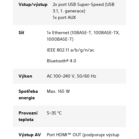
Vstup/výstup
2x port USB Super-Speed (USB
3.1, 1. generace)
1x port AUX
Síť
1x Ethernet (10BASE-T, 100BASE-TX,
1000BASE-T)
IEEE 802.11 a/b/g/n/ac
Bluetooth® 4.0
Výkon
AC 100–240 V, 50/60 Hz
Spotřeba
Max. 165 W
energie
Provozní
5–35 °C
teplota
Výstup AV
Port HDMI™ OUT (podporuje výstup