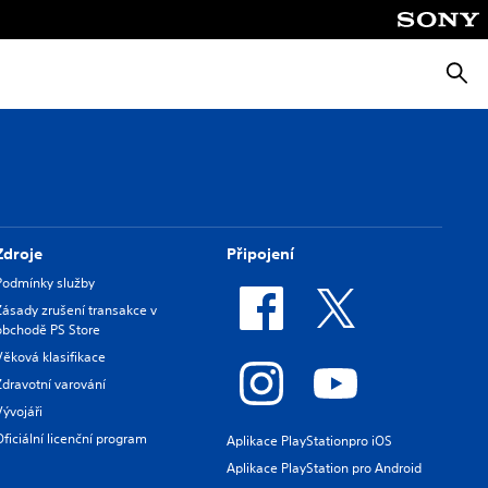
Vyhle
Zdroje
Připojení
Podmínky služby
Zásady zrušení transakce v
obchodě PS Store
Věková klasifikace
Zdravotní varování
Vývojáři
Oficiální licenční program
Aplikace PlayStationpro iOS
Aplikace PlayStation pro Android