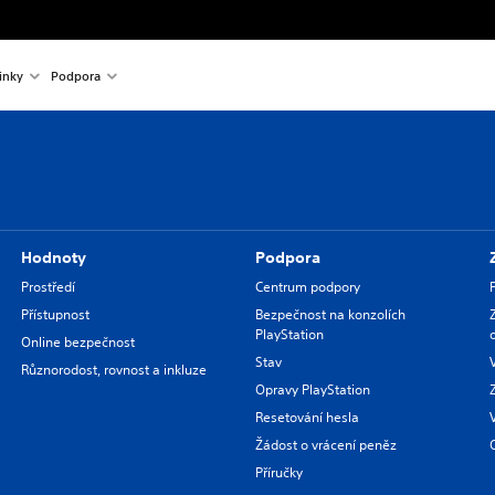
inky
Podpora
Hodnoty
Podpora
Prostředí
Centrum podpory
Přístupnost
Bezpečnost na konzolích
PlayStation
Online bezpečnost
Stav
Různorodost, rovnost a inkluze
Opravy PlayStation
Resetování hesla
Žádost o vrácení peněz
Příručky