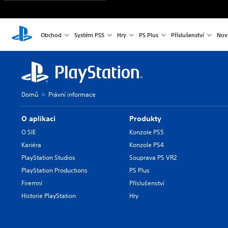
Obchod
Systém PS5
Hry
PS Plus
Příslušenství
Nov
Domů
Právní informace
O aplikaci
Produkty
O SIE
Konzole PS5
Kariéra
Konzole PS4
PlayStation Studios
Souprava PS VR2
PlayStation Productions
PS Plus
Firemní
Příslušenství
Historie PlayStation
Hry