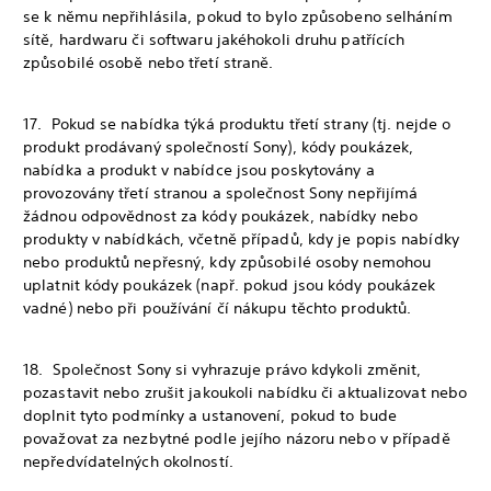
se k němu nepřihlásila, pokud to bylo způsobeno selháním
sítě, hardwaru či softwaru jakéhokoli druhu patřících
způsobilé osobě nebo třetí straně.
17. Pokud se nabídka týká produktu třetí strany (tj. nejde o
produkt prodávaný společností Sony), kódy poukázek,
nabídka a produkt v nabídce jsou poskytovány a
provozovány třetí stranou a společnost Sony nepřijímá
žádnou odpovědnost za kódy poukázek, nabídky nebo
produkty v nabídkách, včetně případů, kdy je popis nabídky
nebo produktů nepřesný, kdy způsobilé osoby nemohou
uplatnit kódy poukázek (např. pokud jsou kódy poukázek
vadné) nebo při používání čí nákupu těchto produktů.
‎18. Společnost Sony si vyhrazuje právo kdykoli změnit,
pozastavit nebo zrušit jakoukoli nabídku či aktualizovat nebo
doplnit tyto podmínky a ustanovení, pokud to bude
považovat za nezbytné podle jejího názoru nebo v případě
nepředvídatelných okolností.