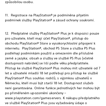
způsobilou osobu.
11. Registrace na PlayStation® je podmíněna přijetím
podmínek služby PlayStation® a zásad ochrany soukromí.
12. Předplatné služby PlayStation® Plus je k dispozici pouze
pro uživatele, kteří mají účet PlayStation®, přístup do
obchodu PlayStation® Store a vysokorychlostní připojení k
internetu. PlayStation®, obchod PS Store a služba PS Plus
podléhají podmínkám použití a omezením dle příslušné
země a jazyka; obsah a služby ve službě PS Plus (včetně
dostupnosti nabídek) se liší podle věku předplatitele.
Přístup ke službě PlayStation® Plus mohou mít uživatelé od 7
let a uživatelé mladší 18 let potřebují pro přístup ke službě
PlayStation® Plus souhlas rodičů, s výjimkou uživatelů v
Německu, kteří musí být starší 18 let. Dostupnost služeb
není garantována. Online funkce jednotlivých her mohou být
po přiměřeném upozornění ukončeny –
www.playstation.com/gameservers. K nákupu předplatného
ve službě PlayStation® Plus jsou vyžadovány údaje o