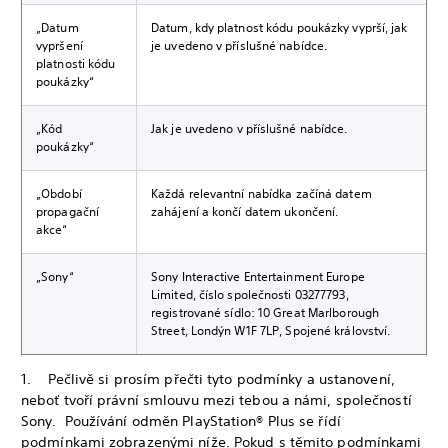
„Datum
Datum, kdy platnost kódu poukázky vyprší, jak
vypršení
je uvedeno v příslušné nabídce.
platnosti kódu
poukázky“
„Kód
Jak je uvedeno v příslušné nabídce.
poukázky“
„Období
Každá relevantní nabídka začíná datem
propagační
zahájení a končí datem ukončení.
akce“
„Sony“
Sony Interactive Entertainment Europe
Limited, číslo společnosti 03277793,
registrované sídlo: 10 Great Marlborough
Street, Londýn W1F 7LP, Spojené království.
1. Pečlivě si prosím přečti tyto podmínky a ustanovení,
neboť tvoří právní smlouvu mezi tebou a námi, společností
Sony. Používání odměn PlayStation® Plus se řídí
podmínkami zobrazenými níže. Pokud s těmito podmínkami