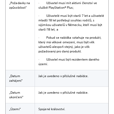
„Požadavky na
· Uživatel musí mít aktivní členství ve
způsobilost“
službě PlayStation® Plus;
· Uživatelé musí být starší 7 let a uživatelé
mladší 18 let potřebují souhlas rodičů, s
výjimkou uživatelů v Německu, kteří musí být
starší 18 let; a
· Pokud se nabídka vztahuje na produkt,
který má věkové omezení, musí být věk
uživatelů alespoň stejný, jako je věk
požadovaný pro daný produkt.
· Uživatel musí být rezidentem daného
území.
„Datum
Jak je uvedeno v příslušné nabídce.
zahájení“
„Datum
Jak je uvedeno v příslušné nabídce.
ukončení“
„Území“
Spojené království.