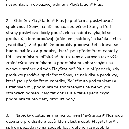
nesouhlasíš, nepoužívej odměny PlayStation® Plus.
2. Odměny PlayStation® Plus je platforma poskytovaná
společností Sony, na níž mohou společnost Sony a třetí
strany poskytovat kódy poukázek na nabídky týkající se
produktů, které prodávají (dále jen „nabídky“ a každá z nich
„nabídka“). V případě, že produkty prodává třetí strana, se
budou nabídka a produkty, které jsou předmětem nabídky,
řídit podmínkami příslušné třetí strany a zároveň také výše
zmíněnými podmínkami a podmínkami zobrazenými na
webové stránce odměn PlayStation® Plus. V případech, kdy
produkty prodává společnost Sony, se nabídka a produkty,
které jsou předmětem nabídky, řídí těmito podmínkami a
ustanoveními, podmínkami zobrazenými na webových
stránkách odměn PlayStation® Plus a také specifickými
podmínkami pro daný produkt Sony.
3. Nabídky dostupné v rámci odměn PlayStation® Plus jsou
otevřené pro držitele účtů, kteří vlastní účet PlayStation® a
splňují požadavky na způsobilost (dále jen „způsobilá