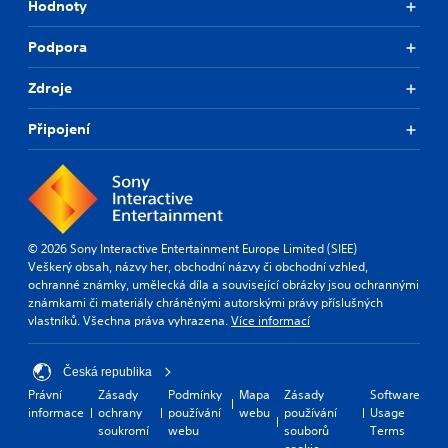
Hodnoty
Podpora
Zdroje
Připojení
© 2026 Sony Interactive Entertainment Europe Limited (SIEE)
Veškerý obsah, názvy her, obchodní názvy či obchodní vzhled,
ochranné známky, umělecká díla a související obrázky jsou ochrannými
známkami či materiály chráněnými autorskými právy příslušných
vlastníků. Všechna práva vyhrazena.
Více informací
Česká republika
Právní
Zásady
Podmínky
Mapa
Zásady
Software
informace
ochrany
používání
webu
používání
Usage
soukromí
webu
souborů
Terms