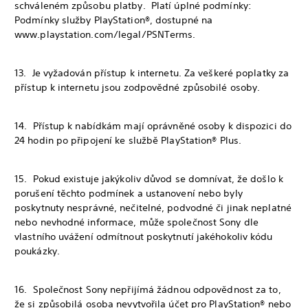
schváleném způsobu platby. Platí úplné podmínky:
Podmínky služby PlayStation®, dostupné na
www.playstation.com/legal/PSNTerms.
‎13. Je vyžadován přístup k internetu. Za veškeré poplatky za
přístup k internetu jsou zodpovědné způsobilé osoby.
‎14. Přístup k nabídkám mají oprávněné osoby k dispozici do
24 hodin po připojení ke službě PlayStation® Plus.
15. Pokud existuje jakýkoliv důvod se domnívat, že došlo k
porušení těchto podmínek a ustanovení nebo byly
poskytnuty nesprávné, nečitelné, podvodné či jinak neplatné
nebo nevhodné informace, může společnost Sony dle
vlastního uvážení odmítnout poskytnutí jakéhokoliv kódu
poukázky.
16. Společnost Sony nepřijímá žádnou odpovědnost za to,
že si způsobilá osoba nevytvořila účet pro PlayStation® nebo