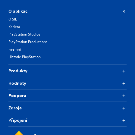
i
a
p
e
m
c
l
s
O aplikaci
e
a
)
.
c
y
O SIE
T
o
(
h
A
Kariéra
n
H
e
d
t
U
PlayStation Studios
g
r
j
D
a
PlayStation Productions
o
)
u
m
l
Firemní
t
s
e
s
e
t
Historie PlayStation
i
a
x
a
n
t
t
c
b
Produkty
a
i
l
l
n
s
u
e
y
p
Hodnoty
d
S
t
r
e
i
t
e
Podpora
s
m
s
i
s
e
e
c
u
Zdroje
.
n
k
b
t
I
t
Připojení
e
i
n
T
d
t
v
u
i
l