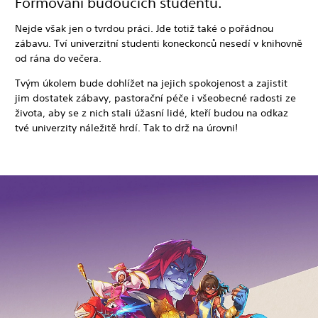
Formování budoucích studentů.
Nejde však jen o tvrdou práci. Jde totiž také o pořádnou
zábavu. Tví univerzitní studenti koneckonců nesedí v knihovně
od rána do večera.
Tvým úkolem bude dohlížet na jejich spokojenost a zajistit
jim dostatek zábavy, pastorační péče i všeobecné radosti ze
života, aby se z nich stali úžasní lidé, kteří budou na odkaz
tvé univerzity náležitě hrdí. Tak to drž na úrovni!