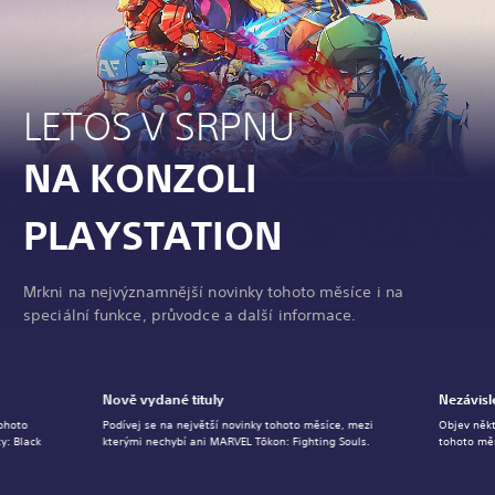
LETOS V SRPNU
NA KONZOLI
PLAYSTATION
Mrkni na nejvýznamnější novinky tohoto měsíce i na
speciální funkce, průvodce a další informace.
Nově vydané tituly
Nezávisl
tohoto
Podívej se na největší novinky tohoto měsíce, mezi
Objev někt
y: Black
kterými nechybí ani MARVEL Tōkon: Fighting Souls.
tohoto měs