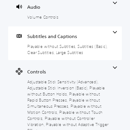
u
l
o
i
v
Audio
a
s
u
c
a
n
t
k
n
Volume Controls
Y
d
S
S
c
o
h
u
e
e
u
e
c
b
n
d
a
Subtitles and Captions
a
t
s
)
d
n
i
i
Playable without Subtitles, Subtitles (Basic),
s
Y
t
t
t
-
o
Clear Subtitles, Large Subtitles
u
u
l
i
u
r
p
c
e
v
n
d
a
s
i
d
Controls
i
n
t
o
Y
s
r
y
w
o
Adjustable Stick Sensitivity (Advanced),
p
e
n
(
u
Adjustable Stick Inversion (Basic), Playable
l
d
a
c
A
a
without Button Holds, Playable without
u
n
a
d
y
c
Rapid Button Presses, Playable without
d
n
v
(
e
Simultaneous Presses, Playable without
m
p
H
a
t
u
Motion Controls, Playable without Touch
l
U
h
n
t
a
Controls, Playable without Controller
D
e
c
e
y
Vibration, Playable without Adaptive Trigger
)
o
e
i
w
t