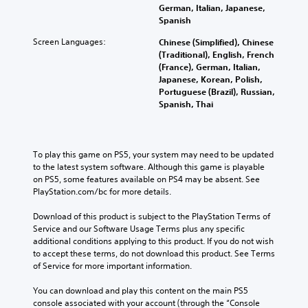
u
c
w
German, Italian, Japanese,
g
m
a
a
Spanish
a
G
e
u
y
m
a
s
s
Screen Languages:
Chinese (Simplified), Chinese
t
e
.
m
e
(Traditional), English, French
h
c
t
e
(France), German, Italian,
a
o
h
P
Japanese, Korean, Polish,
t
n
e
Portuguese (Brazil), Russian,
a
m
t
g
Spanish, Thai
a
u
r
a
k
s
o
m
e
l
i
e
s
s
n
d
To play this game on PS5, your system may need to be updated 
i
.
g
o
to the latest system software. Although this game is playable 
t
e
Y
on PS5, some features available on PS4 may be absent. See 
e
s
A
o
PlayStation.com/bc for more details.
a
n
u
d
s
o
c
Download of this product is subject to the PlayStation Terms of 
i
j
t
a
Service and our Software Usage Terms plus any specific 
e
u
i
n
additional conditions applying to this product. If you do not wish 
r
s
n
p
to accept these terms, do not download this product. See Terms 
t
t
c
a
of Service for more important information.
o
a
l
u
r
b
u
s
You can download and play this content on the main PS5 
e
d
l
e
console associated with your account (through the “Console 
a