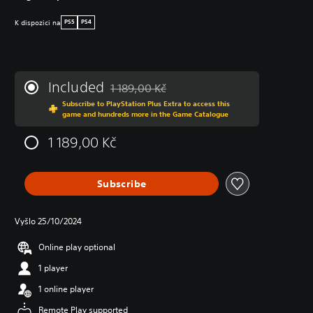
K dispozici na
PS5
PS4
Included
1 189,00 Kč
Discounted from original price of 1 189,00 K
Subscribe to PlayStation Plus Extra to access this
game and hundreds more in the Game Catalogue
1 189,00 Kč
Subscribe
Vyšlo 25/10/2024
Online play optional
1 player
1 online player
Remote Play supported