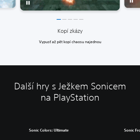
Kopí zkázy
Vypusť až pět kopí chaosu najednou
Další hry s Ježkem Sonicem
na PlayStation
Sonic Colors: Ultimate
Sonic Fr