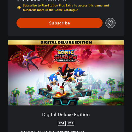
Discounted from original price of 1 189,00 Kč
Subscribe to PlayStation Plus Extra to access this game and
hundreds more in the Game Catalogue
Subscribe
D
i
g
i
t
a
l
D
e
l
u
x
e
Digital Deluxe Edition
E
d
PS4
PS5
i