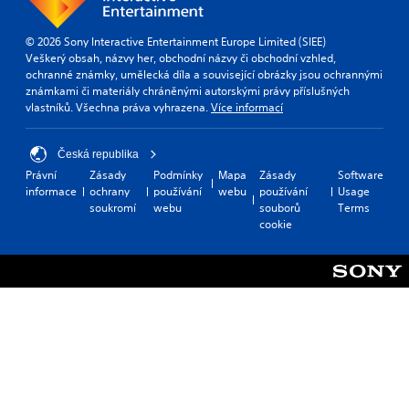
g
i
t
p
u
o
a
l
e
© 2026 Sony Interactive Entertainment Europe Limited (SIEE)
n
n
a
i
Veškerý obsah, názvy her, obchodní názvy či obchodní vzhled,
s
d
y
n
ochranné známky, umělecká díla a související obrázky jsou ochrannými
a
i
o
t
známkami či materiály chráněnými autorskými právy příslušných
r
n
n
h
vlastníků. Všechna práva vyhrazena.
Více informací
e
g
l
e
p
c
y
g
r
o
)
Česká republika
a
o
l
.
m
v
Právní
Zásady
Podmínky
Mapa
Zásady
Software
o
e
i
informace
ochrany
používání
webu
používání
Usage
u
M
i
d
soukromí
webu
souborů
Terms
r
a
s
e
cookie
t
f
n
d
o
u
.
u
p
l
l
a
l
a
l
A
y
y
S
d
s
t
a
j
u
h
v
b
u
e
i
t
s
g
n
i
a
t
t
g
m