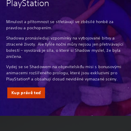
PlayStation
Minulost a přítomnost se střetávají ve zběsilé honbě za
pravdou a pochopením.
Shadowa pronásledují vzpomínky na vybojované bitvy a
ztracené životy. Ale tyhle noční můry nejsou jen přetrvávající
bolestí – vyvolává je síla, o které si Shadow myslel, že byla
zničena.
Vydej se se Shadowem na objevitelskou misi s bonusovými
animacemi rozšířeného prologu, které jsou exkluzivní pro
PlayStation® a obsahují dosud neviděné vymazané scény.
Kup právě teď