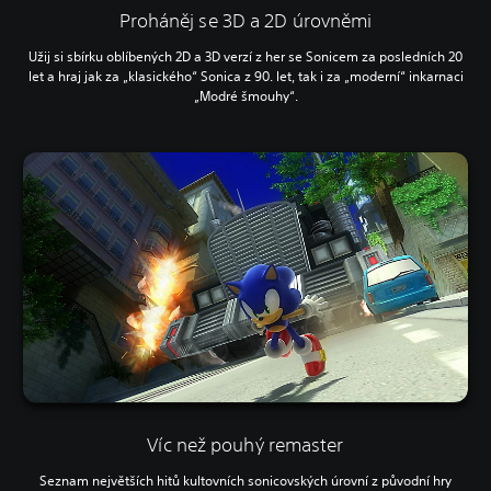
Proháněj se 3D a 2D úrovněmi
Užij si sbírku oblíbených 2D a 3D verzí z her se Sonicem za posledních 20
let a hraj jak za „klasického“ Sonica z 90. let, tak i za „moderní“ inkarnaci
„Modré šmouhy“.
Víc než pouhý remaster
Seznam největších hitů kultovních sonicovských úrovní z původní hry