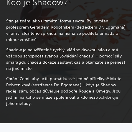
Kdo je Shadow?
Stín je znám jako ultimátní forma života. Byl stvořen
profesorem Geraldem Robotnikem (dědečkem Dr. Eggmana)
v rámci složitého spiknutí, na němž se podílela armáda a
mimozemšťané.
Shadow je neuvěřitelně rychlý, vládne divokou silou a má
vzácnou schopnost zvanou „ovládání chaosu“ – pomocí síly
smaragdu chaosu dokáže zastavit čas a okamžitě se přenést
na jiné místo.
Chrání Zemi, aby uctil památku své jediné přítelkyně Marie
Robotnikové (sestřenice Dr. Eggmana). I když je Shadow
raději sám, občas důvěřuje podpoře Rouge a Omegy. Jsou
jediní, na koho se může spolehnout a kdo nezpochybňuje
jeho metody.