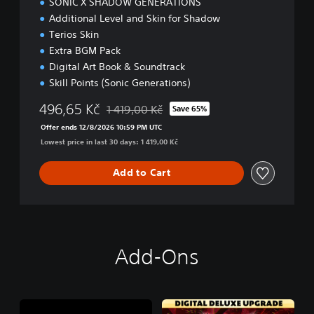
SONIC X SHADOW GENERATIONS
t
i
Additional Level and Skin for Shadow
o
Terios Skin
n
Extra BGM Pack
Digital Art Book & Soundtrack
Skill Points (Sonic Generations)
496,65 Kč
1 419,00 Kč
Save 65%
Discounted from original price of 1 419,00 Kč
Offer ends 12/8/2026 10:59 PM UTC
Lowest price in last 30 days: 1 419,00 Kč
Add to Cart
Add-Ons