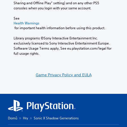
e
e
t
Sharing and Offline Play” setting) and on any other PS5 
d
s
h
S
consoles when you login with your same account.
.
p
e
t
o
g
See 
i
C
k
a
Health Warnings
c
e
o
 for important health information before using this product.
m
k
n
l
e
S
d
Library programs ©Sony Interactive Entertainment Inc. 
a
o
e
i
exclusively licensed to Sony Interactive Entertainment Europe. 
t
u
a
n
Software Usage Terms apply, See eu.playstation.com/legal for 
a
r
l
s
full usage rights.
n
A
o
y
i
l
g
t
t
t
u
i
i
e
e
m
Game Privacy Policy and EULA
v
.
r
e
i
n
d
t
u
a
S
y
r
t
u
(
i
i
b
B
n
v
t
g
a
e
i
g
s
s
Domů
Hry
Sonic X Shadow Generations
t
a
i
Y
m
l