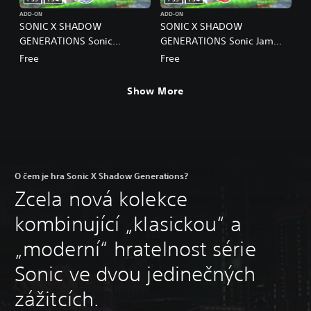
ADD-ON
ADD-ON
SONIC X SHADOW
SONIC X SHADOW
GENERATIONS Sonic
GENERATIONS Sonic Jam
Adventure Skin
Skin
Free
Free
Show More
O čem je hra Sonic X Shadow Generations?
Zcela nová kolekce
kombinující „klasickou“ a
„moderní“ hratelnost série
Sonic ve dvou jedinečných
zážitcích.