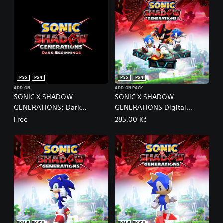
PS5
PS4
PS5
PS4
ADD-ON
ADD-ON PACK
SONIC X SHADOW
SONIC X SHADOW
GENERATIONS: Dark
GENERATIONS Digital
Beginnings
Deluxe Upgrade PS4 & PS5
Free
285,00 Kč
PS5
PS4
PS5
PS4