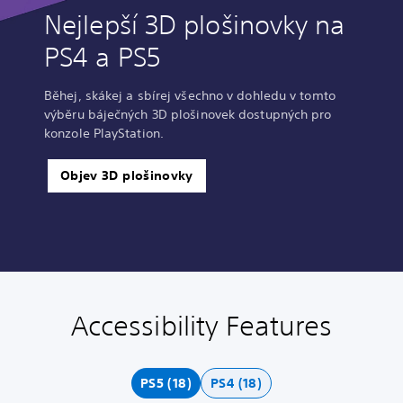
Nejlepší 3D plošinovky na
PS4 a PS5
Běhej, skákej a sbírej všechno v dohledu v tomto
výběru báječných 3D plošinovek dostupných pro
konzole PlayStation.
Objev 3D plošinovky
Accessibility Features
C
V
P
C
C
l
o
l
o
o
e
l
a
n
n
a
u
y
t
t
PS5 (18)
PS4 (18)
r
m
a
r
r