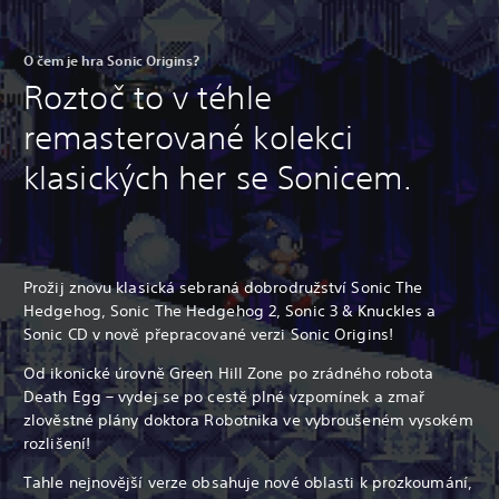
O čem je hra Sonic Origins?
Roztoč to v téhle
remasterované kolekci
klasických her se Sonicem.
Prožij znovu klasická sebraná dobrodružství Sonic The
Hedgehog, Sonic The Hedgehog 2, Sonic 3 & Knuckles a
Sonic CD v nově přepracované verzi Sonic Origins!
Od ikonické úrovně Green Hill Zone po zrádného robota
Death Egg – vydej se po cestě plné vzpomínek a zmař
zlověstné plány doktora Robotnika ve vybroušeném vysokém
rozlišení!
Tahle nejnovější verze obsahuje nové oblasti k prozkoumání,