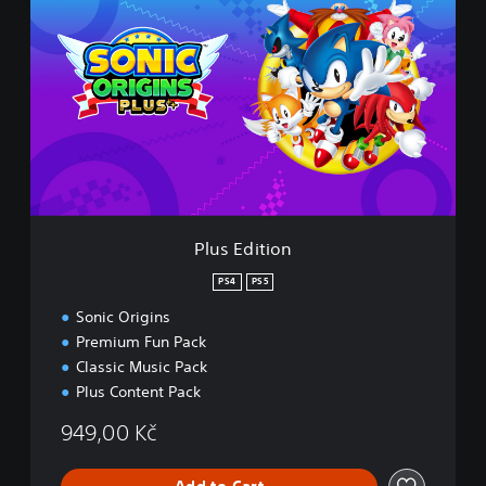
l
u
s
E
d
i
t
i
o
n
Plus Edition
PS4
PS5
Sonic Origins
Premium Fun Pack
Classic Music Pack
Plus Content Pack
949,00 Kč