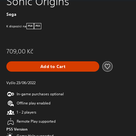
Sonic Origins
Sega
K dispozici na
PS4
PS5
709,00 Kč
Add to Cart
Vyšlo 23/06/2022
In-game purchases optional
Offline play enabled
1 - 2 players
Remote Play supported
PS5 Version
Game Help supported