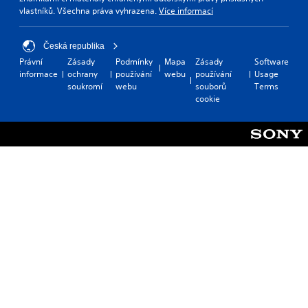
vlastníků. Všechna práva vyhrazena.
Více informací
Česká republika
Právní
Zásady
Podmínky
Mapa
Zásady
Software
informace
ochrany
používání
webu
používání
Usage
soukromí
webu
souborů
Terms
cookie