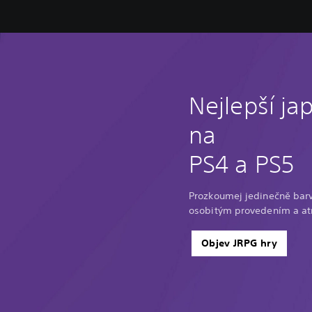
Nejlepší j
na
PS4 a PS5
Prozkoumej jedinečně barvi
osobitým provedením a at
Objev JRPG hry