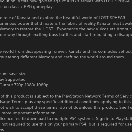
volution in this new golden age of JRPG’s arrives with LOST SPHEAR,
ke on classic RPG gameplay!
e role of Kanata and explore the beautiful world of LOST SPHEAR.
ominous power that threatens the fabric of reality Kanata must awa
Memory to restore the ‘LOST’. Experience the new Vulcosuits Armour
our way through exciting boss battles and start rebuilding a disapp
e world from disappearing forever, Kanata and his comrades set out
 mustering different Memory and crafting the world around them.
um save size
ay Supported
Output 720p,1080i,1080p
f this product is subject to the PlayStation Network Terms of Servi
sage Terms plus any specific additional conditions applying to this
not wish to accept these terms, do not download this product. See T
r more important information.
icence fee to download to multiple PS4 systems. Sign in to PlayStat
 not required to use this on your primary PS4, but is required for use
ms.