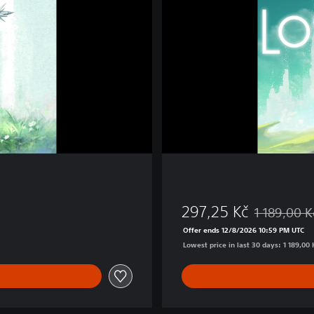
H
E
A
R
297,25 Kč
1 189,00 K
Discounted fr
Offer ends 12/8/2026 10:59 PM UTC
Lowest price in last 30 days: 1 189,00 