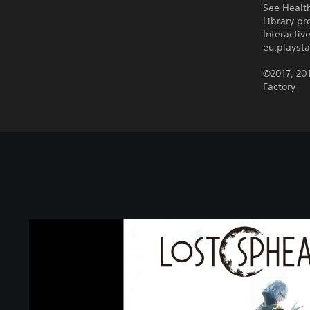
See Health
Library pr
Interacti
eu.playsta
©2017, 20
Factory
L
O
S
T
S
P