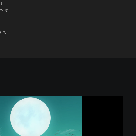
t.
Sony
 RPG