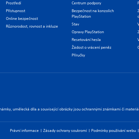
Prostředí
Centrum podpory
Přístupnost
Bezpečnost na konzolích
PlayStation
Online bezpečnost
Stav
Různorodost, rovnost a inkluze
Opravy PlayStation
Resetování hesla
Žádost o vrácení peněz
Příručky
námky, umělecká díla a související obrázky jsou ochrannými známkami či materiá
Právní informace
Zásady ochrany soukromí
Podmínky používání webu