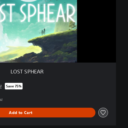
LOST SPHEAR
č
Save 75%
om original price of 1 189,00 Kč
Kč
Add to Cart