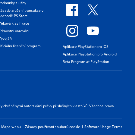
Podmínky služby
Zásady zrušení transakce v
obchodě PS Store
Věková klasifikace
Zdravotní varování
Vývojáři
Oficiální licenční program
Aplikace PlayStationpro iOS
Aplikace PlayStation pro Android
Beta Program at PlayStation
ly chráněnými autorskými právy příslušných vlastníků. Všechna práva
Mapa webu
Zásady používání souborů cookie
Software Usage Terms