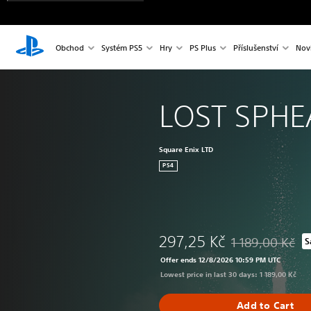
Obchod
Systém PS5
Hry
PS Plus
Příslušenství
Nov
LOST SPHE
Square Enix LTD
PS4
297,25 Kč
1 189,00 Kč
S
Discounted from o
Offer ends 12/8/2026 10:59 PM UTC
Lowest price in last 30 days: 1 189,00 Kč
Add to Cart