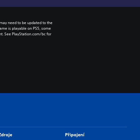
may need to be updated to the 
game is playable on PS5, some 
t. See PlayStation.com/bc for 
Zdroje
Připojení