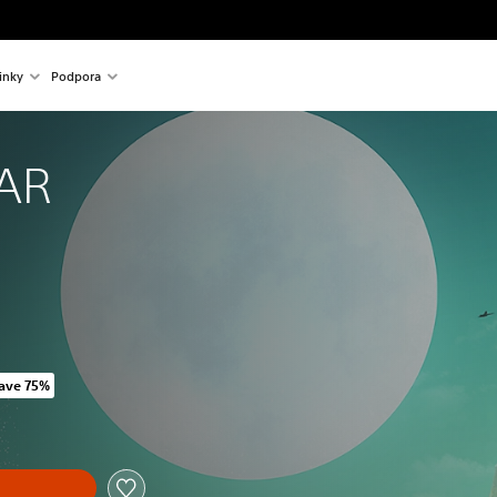
inky
Podpora
AR
ave 75%
riginal price of 1 189,00 Kč