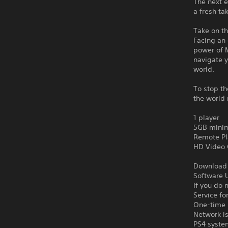
The next e
a fresh ta
Take on th
Facing an 
power of 
navigate y
world.
To stop th
the world
1 player
5GB minim
Remote Pl
HD Video 
Download o
Software U
If you do 
Service fo
One-time l
Network is
PS4 syste