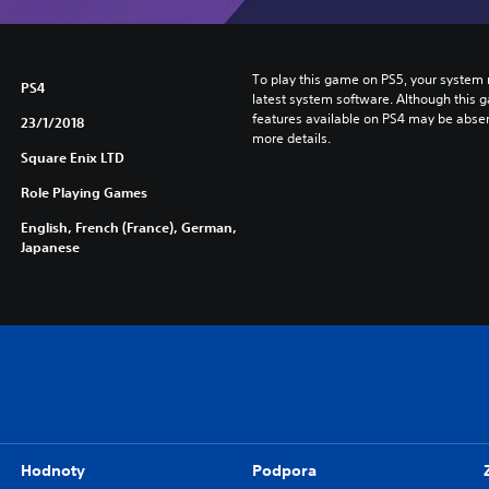
To play this game on PS5, your system 
PS4
latest system software. Although this 
features available on PS4 may be absen
23/1/2018
more details.
Square Enix LTD
Role Playing Games
English, French (France), German,
Japanese
Hodnoty
Podpora