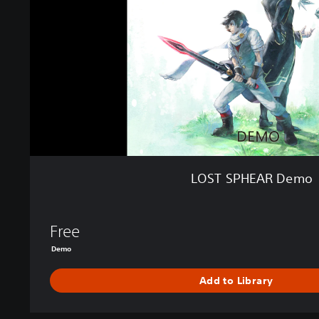
H
E
A
R
D
e
m
o
LOST SPHEAR Demo
Free
Demo
Add to Library