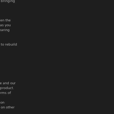
 bringing
ken the
 as you
earing
 to rebuild
ce and our
 product.
erms of
ion
 on other