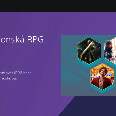
aponská RPG
tý svět JRPG her s
mosférou.