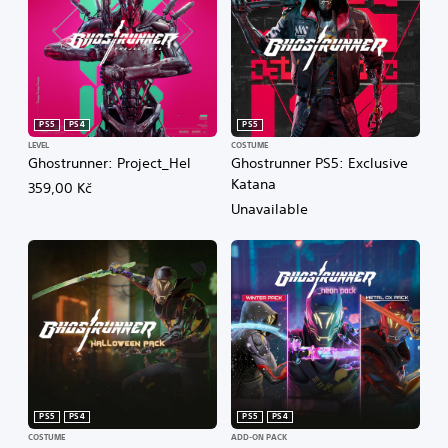
PS5
PS4
PS5
LEVEL
COSTUME
Ghostrunner: Project_Hel
Ghostrunner PS5: Exclusive
Katana
359,00 Kč
Unavailable
PS5
PS4
PS5
PS4
COSTUME
ADD-ON PACK