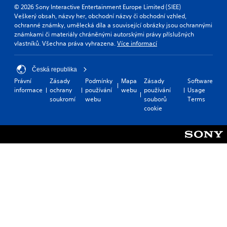
© 2026 Sony Interactive Entertainment Europe Limited (SIEE)
Veškerý obsah, názvy her, obchodní názvy či obchodní vzhled,
ochranné známky, umělecká díla a související obrázky jsou ochrannými
známkami či materiály chráněnými autorskými právy příslušných
vlastníků. Všechna práva vyhrazena.
Více informací
Česká republika
Právní
Zásady
Podmínky
Mapa
Zásady
Software
informace
ochrany
používání
webu
používání
Usage
soukromí
webu
souborů
Terms
cookie