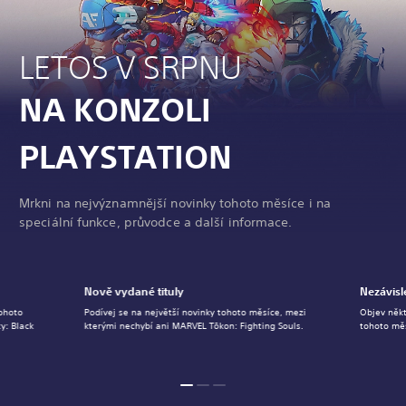
LETOS V SRPNU
NA KONZOLI
PLAYSTATION
Mrkni na nejvýznamnější novinky tohoto měsíce i na
speciální funkce, průvodce a další informace.
Nově vydané tituly
Nezávisl
tohoto
Podívej se na největší novinky tohoto měsíce, mezi
Objev někt
y: Black
kterými nechybí ani MARVEL Tōkon: Fighting Souls.
tohoto měs