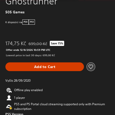
Ghostrunner
505 Games
K dispozici na
PS4
PS5
174,75 Kč
699,00 Kč
Save 75%
Discounted from original price of 699,00 Kč
Offer ends 12/8/2026 10:59 PM UTC
Lowest price in last 30 days: 699,00 Kč
Add to Cart
Vyšlo 28/09/2020
Offline play enabled
1 player
PS5 and PS Portal cloud streaming supported only with Premium
subscription
PS5 Version