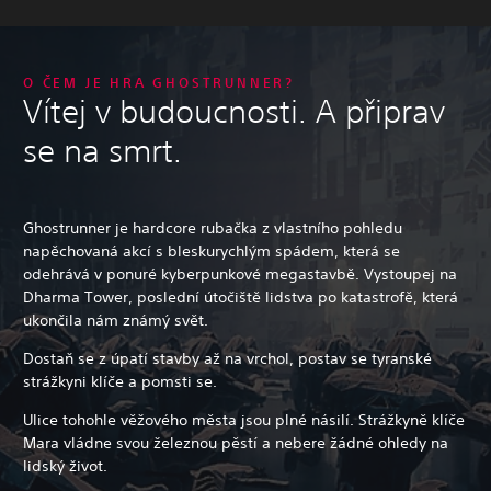
O ČEM JE HRA GHOSTRUNNER?
Vítej v budoucnosti. A připrav
se na smrt.
Ghostrunner je hardcore rubačka z vlastního pohledu
napěchovaná akcí s bleskurychlým spádem, která se
odehrává v ponuré kyberpunkové megastavbě. Vystoupej na
Dharma Tower, poslední útočiště lidstva po katastrofě, která
ukončila nám známý svět.
Dostaň se z úpatí stavby až na vrchol, postav se tyranské
strážkyni klíče a pomsti se.
Ulice tohohle věžového města jsou plné násilí. Strážkyně klíče
Mara vládne svou železnou pěstí a nebere žádné ohledy na
lidský život.