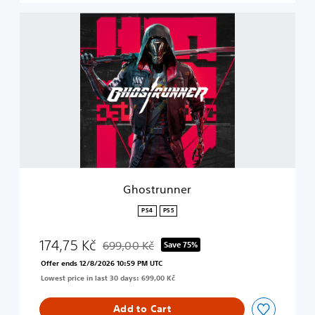
i
t
G
i
h
o
o
n
s
t
r
u
n
n
e
r
Ghostrunner
PS4
PS5
174,75 Kč
699,00 Kč
Save 75%
Discounted from original price of 699,00 Kč
Offer ends 12/8/2026 10:59 PM UTC
Lowest price in last 30 days: 699,00 Kč
Add to Cart