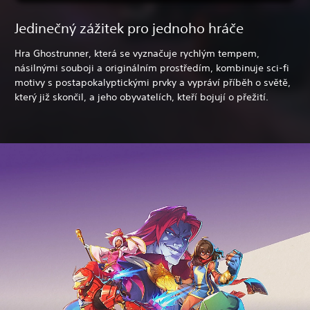
Jedinečný zážitek pro jednoho hráče
Hra Ghostrunner, která se vyznačuje rychlým tempem,
násilnými souboji a originálním prostředím, kombinuje sci-fi
motivy s postapokalyptickými prvky a vypráví příběh o světě,
který již skončil, a jeho obyvatelích, kteří bojují o přežití.