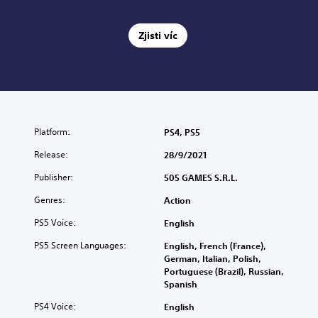
Zjisti víc
Platform:
PS4, PS5
Release:
28/9/2021
Publisher:
505 GAMES S.R.L.
Genres:
Action
PS5 Voice:
English
PS5 Screen Languages:
English, French (France),
German, Italian, Polish,
Portuguese (Brazil), Russian,
Spanish
PS4 Voice:
English