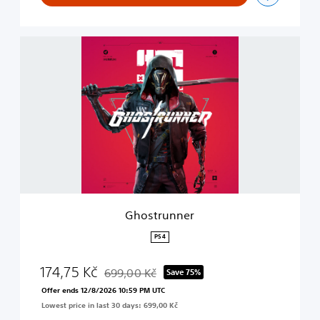
G
h
o
s
t
r
u
n
n
e
r
Ghostrunner
PS4
174,75 Kč
699,00 Kč
Save 75%
Discounted from original price of 699,00 Kč
Offer ends 12/8/2026 10:59 PM UTC
Lowest price in last 30 days: 699,00 Kč