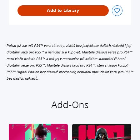
Add to Library
Pokud již vlastníš PS4™ verzi této hry, získáš bez jakýchkoliv dalších nákladů i její
digitální verzi pro PS5™ a nemusíš si ji kupovat. Majitelé diskové verze pro PS4™
musí vložit disk do PS5™ a mít jej v mechanice při každém stahování či hraní
digitální verze pro PS5™. Majitelé disku s hrou pro PS4™, kteří si koupí konzoli
PS5™ Digital Edition bez diskové mechaniky, nebudou moci získat verzi pro PS5™
bez dalších nákladů.
Add-Ons