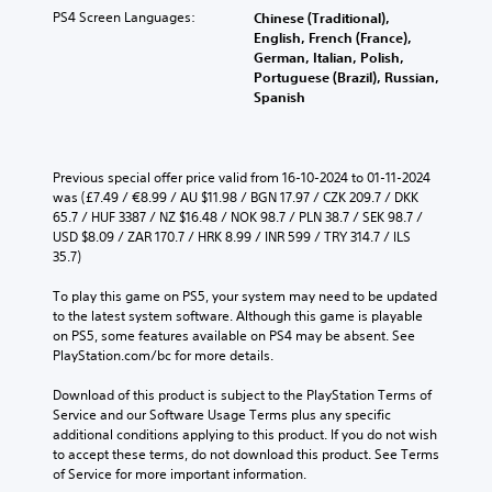
PS4 Screen Languages:
Chinese (Traditional),
English, French (France),
German, Italian, Polish,
Portuguese (Brazil), Russian,
Spanish
Previous special offer price valid from 16-10-2024 to 01-11-2024 
was (£7.49 / €8.99 / AU $11.98 / BGN 17.97 / CZK 209.7 / DKK 
65.7 / HUF 3387 / NZ $16.48 / NOK 98.7 / PLN 38.7 / SEK 98.7 / 
USD $8.09 / ZAR 170.7 / HRK 8.99 / INR 599 / TRY 314.7 / ILS 
35.7)
To play this game on PS5, your system may need to be updated 
to the latest system software. Although this game is playable 
on PS5, some features available on PS4 may be absent. See 
PlayStation.com/bc for more details.
Download of this product is subject to the PlayStation Terms of 
Service and our Software Usage Terms plus any specific 
additional conditions applying to this product. If you do not wish 
to accept these terms, do not download this product. See Terms 
of Service for more important information.