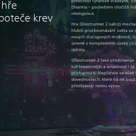
předchozí tyranské vládkyně, Str
 hře
Dharma – posledním útočišti lid
inteligence.
poteče krev
Hra Ghostrunner 2 nabízí mecha
hlubší prozkoumávání světa za 
nových dialogových možností, če
úrovně s komplexními úseky jízd
režimy.
Ghostrunner 2 také představuje 
být kreativnější a zvládnout i ta 
přístupností. Nepřátelé se však 
dovednostech, které na ně použi
představují novou výzvu.