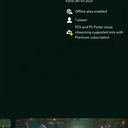
Vyšlo 26/10/2023
Offline play enabled
1 player
PS5 and PS Portal cloud
streaming supported only with
Premium subscription