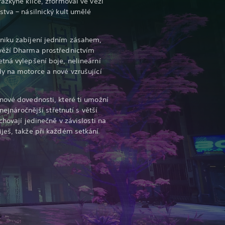
ážkyně klíče, zformoval ve věži
stva – násilnický kult umělé
niku zabíjení jedním zásahem,
věží Dharma prostřednictvím
tná vylepšení boje, nelineární
y na motorce a nové vzrušující
nové dovednosti, které ti umožní
nejnáročnější střetnutí s větší
chovají jedinečně v závislosti na
ješ, takže při každém setkání