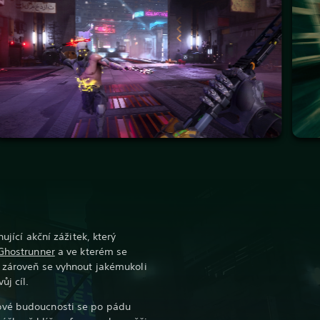
ující akční zážitek, který
Ghostrunner
a ve kterém se
 zároveň se vyhnout jakémukoli
ůj cíl.
ové budoucnosti se po pádu