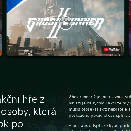
kční hře z
Ghostrunner 2 je intenzivní a strh
navazuje na rychlou akci ze hry
 osoby, která
musíš prosekat skrz nepřátele a
poškození, pokud chceš splnit sv
ok po
V postapokalyptické kyberpunk