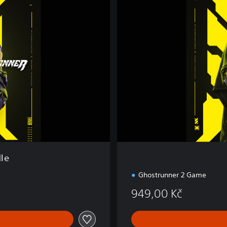
s
t
r
u
n
n
e
r
2
le
Ghostrunner 2 Game
949,00 Kč