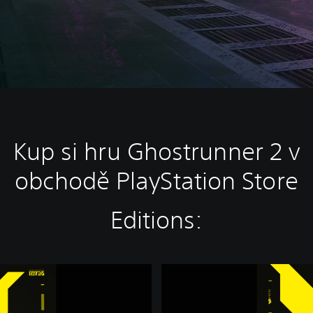
Kup si hru Ghostrunner 2 v
obchodě PlayStation Store
Editions:
G
h
o