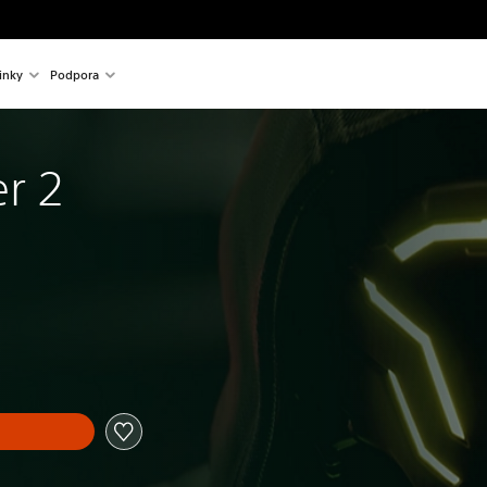
inky
Podpora
r 2