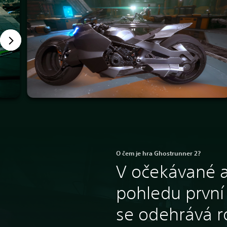
O čem je hra Ghostrunner 2?
V očekávané a
pohledu první
se odehrává r