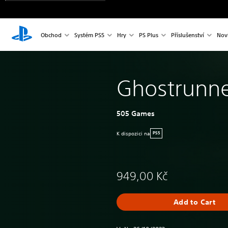
Obchod
Systém PS5
Hry
PS Plus
Příslušenství
Nov
Ghostrunne
505 Games
K dispozici na
PS5
949,00 Kč
Add to Cart