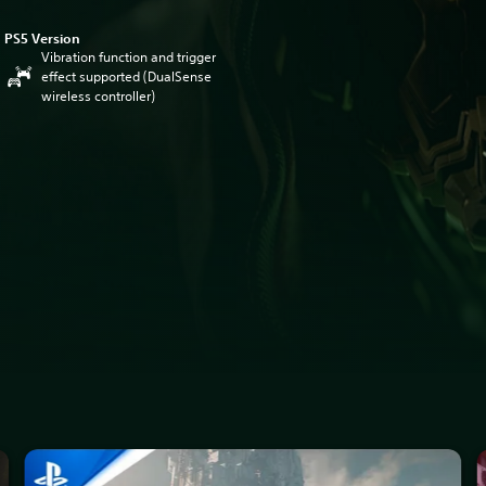
PS5 Version
Vibration function and trigger
effect supported (DualSense
wireless controller)